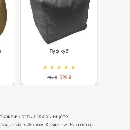
а
Пуф куб
399
₴
799
₴
практичность. Если вы ищете
деальным выбором. Компания Eva.com.ua