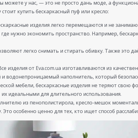
вы можете у нас, — это не просто дань моде, а функци
 стоит купить бескаркасный пуф или кресло:
ескаркасные изделия легко перемещаются и не занимают
где нужно экономить пространство. Например, бескар
озволяют легко снимать и стирать обивку. Также это 
Все изделия от Eva.com.ua изготавливаются из качестве
 и водонепроницаемый наполнитель, который безопасе
ческой мебели, бескаркасные изделия не теряют свою ф
т их идеальными для длительного использования.
олнителю из пенополистирола, кресло-мешок моменталь
Это особенно ценно для тех, кто ищет способ расслаби