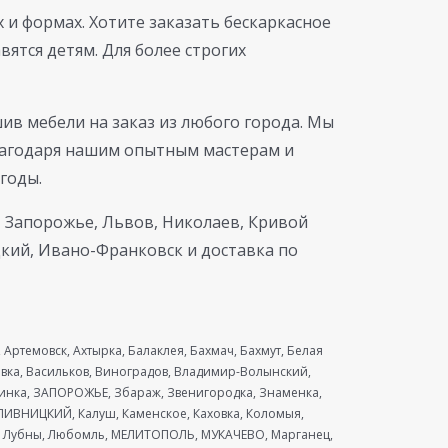
 и формах. Хотите заказать бескаркасное
ятся детям. Для более строгих
шив мебели на заказ из любого города. Мы
лагодаря нашим опытным мастерам и
годы.
 Запорожье, Львов, Николаев, Кривой
цкий, Ивано-Франковск и доставка по
Артемовск, Ахтырка, Балаклея, Бахмач, Бахмут, Белая
евка, Васильков, Виноградов, Владимир-Волынский,
ринка, ЗАПОРОЖЬЕ, Збараж, Звенигородка, Знаменка,
ИВНИЦКИЙ, Калуш, Каменское, Каховка, Коломыя,
ая, Лубны, Любомль, МЕЛИТОПОЛЬ, МУКАЧЕВО, Марганец,