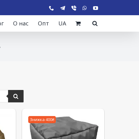
ог
О нас
Опт
UA
ь
Знижка 400₴