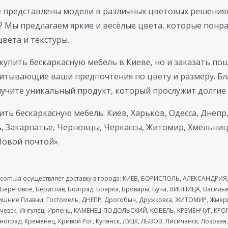
те представлены модели в различных цветовых решениях
? Мы предлагаем яркие и весёлые цвета, которые понрав
вета и текстуры.
 купить бескаркасную мебель в Киеве, но и заказать по
итывающие ваши предпочтения по цвету и размеру. Б
учите уникальный продукт, который прослужит долгие 
 бескаркасную мебель: Киев, Харьков, Одесса, Днепр,
ь, Закарпатье, Черновцы, Черкассы, Житомир, Хмельни
Новой почтой».
com.ua осуществляет доставку в города: КИЕВ, БОРИСПОЛЬ, АЛЕКСАНДРИЯ, 
 Береговое, Берислав, Болград, Боярка, Бровары, Буча, ВИННИЦА, Василь
ришние Плавни, Гостомель, ДНЕПР, Дрогобыч, Дружковка, ЖИТОМИР, Жме
вск, Ингулец, Ирпень, КАМЕНЕЦ-ПОДОЛЬСКИЙ, КОВЕЛЬ, КРЕМЕНЧУГ, КРОП
сноград, Кременец, Кривой Рог, Купянск, ЛУЦК, ЛЬВОВ, Лисичанск, Лозов