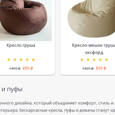
Кресло груша
Кресло-мешок груш
оксфорд
899
₴
899
₴
1499
₴
1499
₴
а и пуфы
енного дизайна, который объединяет комфорт, стиль и 
терьера, бескаркасные кресла, пуфы и диваны станут и