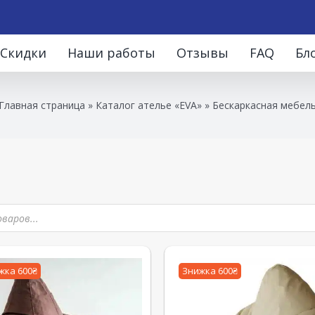
Скидки
Наши работы
Отзывы
FAQ
Бл
Главная страница
»
Каталог ателье «EVA»
»
Бескаркасная мебел
жка 600₴
Знижка 600₴