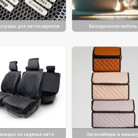
ессуары для автоковриков
Бескаркасная мебель
акидки на сиденья авто
Органайзеры в машин