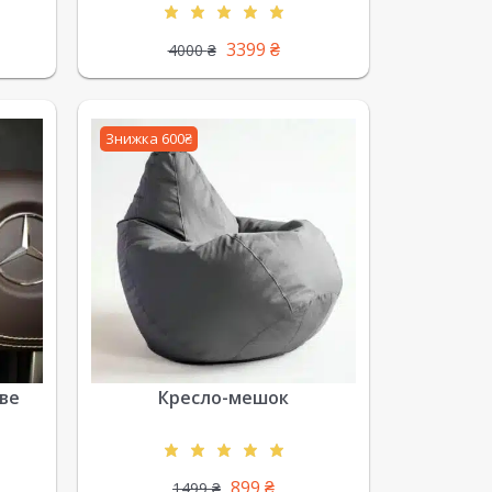
3399
₴
4000
₴
Знижка 600₴
ве
Кресло-мешок
899
₴
1499
₴