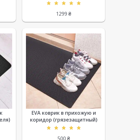
1299
₴
к
EVA коврик в прихожую и
еля)
коридор (грязезащитный)
500
₴