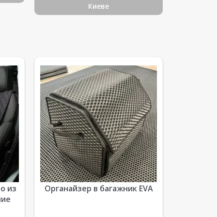
Киеве
о из
Органайзер в багажник EVA
ние