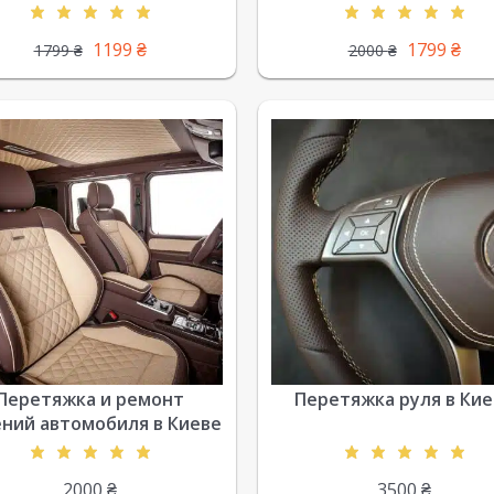
1199
₴
1799
₴
1799
₴
2000
₴
Перетяжка и ремонт
Перетяжка руля в Кие
ний автомобиля в Киеве
2000
₴
3500
₴