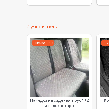
Лучшая цена
Знижка 301₴
Зни
Накидки на сиденья в бус 1+2
Ко
из алькантары