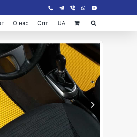
ог
О нас
Опт
UA