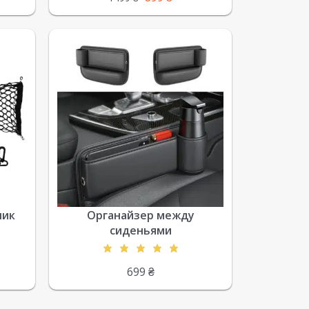
ник
Органайзер между
сиденьями
699
₴