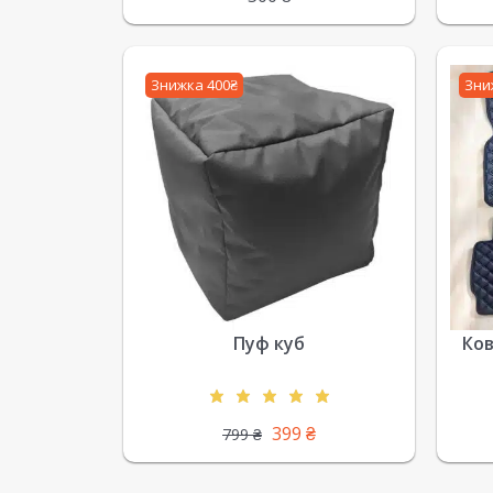
Знижка 400₴
Зни
Пуф куб
Ков
399
₴
799
₴