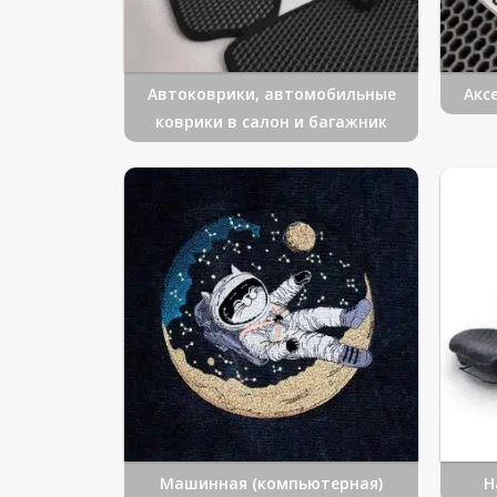
Автоковрики, автомобильные
Акс
коврики в салон и багажник
Машинная (компьютерная)
Н