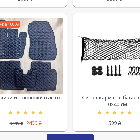
жка 1000₴
рики из экокожи в авто
Сетка-карман в багаж
110×40 см
2499
₴
599
₴
3499
₴