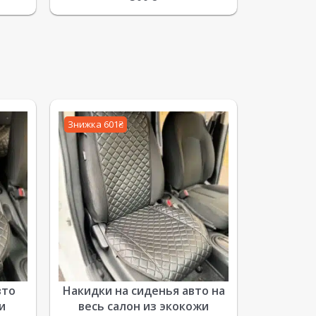
Знижка 601₴
вто
Накидки на сиденья авто на
и
весь салон из экокожи