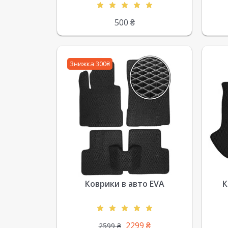
500
₴
Знижка 300₴
Коврики в авто EVA
К
2299
₴
2599
₴