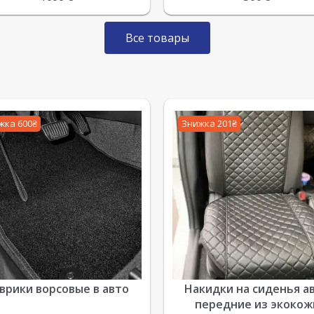
Все товары
жка 600₴
Знижка 201₴
врики ворсовые в авто
Накидки на сиденья а
передние из экокож