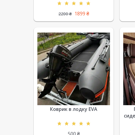
1899
₴
2200
₴
Коврик в лодку EVA
сиде
500
₴