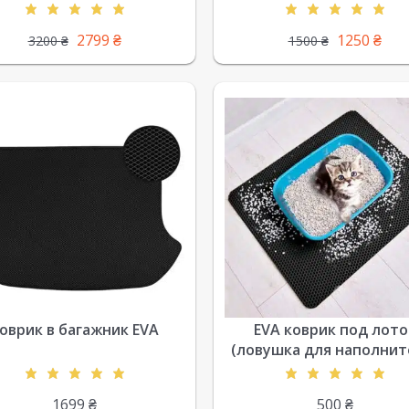
2799
₴
1250
₴
3200
₴
1500
₴
оврик в багажник EVA
EVA коврик под лото
(ловушка для наполнит
1699
₴
500
₴