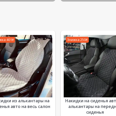
жка 401₴
Знижка 250₴
идки из алькантары на
Накидки на сиденья авт
енья авто на весь салон
алькантары на перед
сиденья