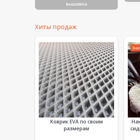
вышивка
Хиты продаж
Зни
Коврик EVA по своим
Нак
размерам
сид