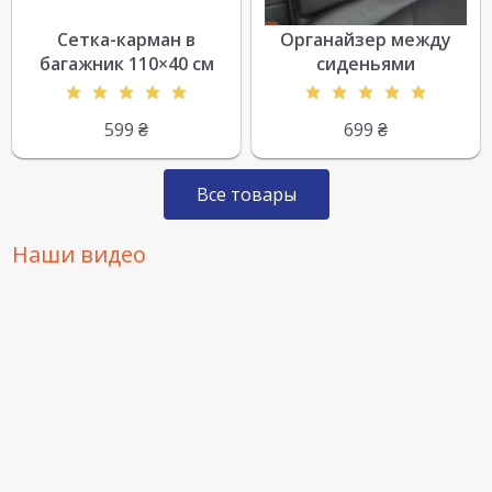
Сетка-карман в
Органайзер между
багажник 110×40 см
сиденьями
599
₴
699
₴
Все товары
Наши видео