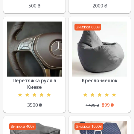
500
₴
2000
₴
Знижка 600₴
Перетяжка руля в
Кресло-мешок
Киеве
3500
₴
899
₴
1499
₴
Знижка 400₴
Знижка 1000₴