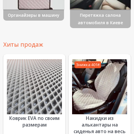
Органайзеры в машину
Перетяжка салона
автомобиля в Киеве
Хиты продаж
Знижка 401₴
Коврик EVA по своим
Накидки из
размерам
алькантары на
сиденья авто на весь