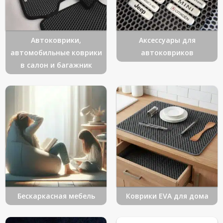
Автоковрики,
Аксессуары для
автомобильные коврики
автоковриков
в салон и багажник
Бескаркасная мебель
Коврики EVA для дома