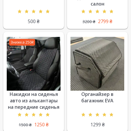
салон
500
₴
2799
₴
3200
₴
Знижка 250₴
Накидки на сиденья
Органайзер в
авто из алькантары
багажник EVA
на передние сиденья
1250
₴
1299
₴
1500
₴