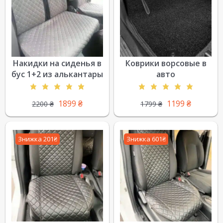
Накидки на сиденья в
Коврики ворсовые в
бус 1+2 из алькантары
авто
1899
₴
1199
₴
2200
₴
1799
₴
Знижка 201₴
Знижка 601₴