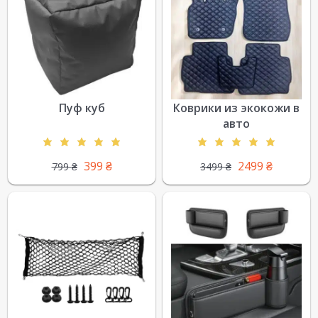
Пуф куб
Коврики из экокожи в
авто
399
₴
2499
₴
799
₴
3499
₴