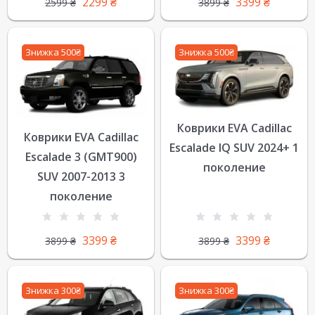
2299
₴
3399
₴
2599
₴
3899
₴
Знижка 500₴
Знижка 500₴
Коврики EVA Cadillac
Коврики EVA Cadillac
Escalade IQ SUV 2024+ 1
Escalade 3 (GMT900)
поколение
SUV 2007-2013 3
поколение
3399
₴
3399
₴
3899
₴
3899
₴
Знижка 300₴
Знижка 300₴