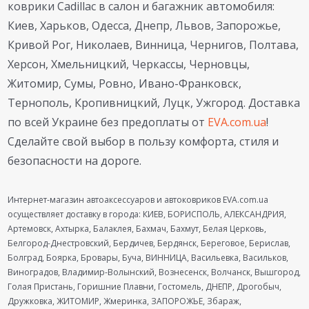
коврики Cadillac в салон и багажник автомобиля:
Киев, Харьков, Одесса, Днепр, Львов, Запорожье,
Кривой Рог, Николаев, Винница, Чернигов, Полтава,
Херсон, Хмельницкий, Черкассы, Черновцы,
Житомир, Сумы, Ровно, Ивано-Франковск,
Тернополь, Кропивницкий, Луцк, Ужгород. Доставка
по всей Украине без предоплаты от
EVA.com.ua
!
Сделайте свой выбор в пользу комфорта, стиля и
безопасности на дороге.
Интернет-магазин автоаксессуаров и автоковриков EVA.com.ua
осуществляет доставку в города: КИЕВ, БОРИСПОЛЬ, АЛЕКСАНДРИЯ,
Артемовск, Ахтырка, Балаклея, Бахмач, Бахмут, Белая Церковь,
Белгород-Днестровский, Бердичев, Бердянск, Береговое, Берислав,
Болград, Боярка, Бровары, Буча, ВИННИЦА, Васильевка, Васильков,
Виноградов, Владимир-Волынский, Вознесенск, Волчанск, Вышгород,
Голая Пристань, Горишние Плавни, Гостомель, ДНЕПР, Дрогобыч,
Дружковка, ЖИТОМИР, Жмеринка, ЗАПОРОЖЬЕ, Збараж,