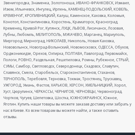
Звенигородка, Знаменка, Золотоноша, ИВАНО-ФРАНКОВСК, Измаил,
Изюм, Ильичевск, Ингулец, Ирпень, КАМЕНЕЦ-ПОДОЛЬСКИЙ, КОВЕЛЬ,
КРЕМЕНЧУГ, КРОПИВНИЦКИЙ, Калуш, Каменское, Каховка, Коломыя,
Конотоп, Константиновка, Коростень, Краматорск, Красноград,
Кременец, Кривой Рог, Купянск, ЛУЦК, ЛЬВОВ, Лисичанск, Лозовая,
Лубны, Любомль, МЕЛИТОПОЛЬ, МУКАЧЕВО, Марганец, Мариуполь,
Миргород, Мирноград, НИКОЛАЕВ, Никополь, Новая Каховка,
Нововолынск, Новоград-Волынский, Новомосковск, ОДЕССА, Обухов,
Орджоникидзе, Орехов, Охтирка, ПОЛТАВА, Павлоград, Первомайск,
Пологи, РОВНО, Раздельная, Решетиловка, Ромны, Рубежное, СТРЫЙ,
СУМЫ, Самбор, Светловодск, Северодонецк, Скадовск, Славутич,
Славянск, Смела, Старобельск, Староконстантинов, Стаханов,
ТЕРНОПОЛЬ, Теребовля, Терновка, Токмак, Тростянец, Трускавец,
УЖГОРОД, Умань, Фастов, ХАРЬКОВ, ХЕРСОН, ХМЕЛЬНИЦКИЙ, Хорол,
Хуст, Цюрупинск, ЧЕРКАССЫ, ЧЕРНИГОВ, ЧЕРНОВЦЫ, Червоноград,
Чортков, Чугуев, Шепетовка, Шостка, ЮЖНОУКРАИНСК, Южное,
Яготин. Купить наши товары вы можете заказав доставку или забрать у
нас в Киеве. Ко всем товарам вы можете найти, а также оставить
отзывы.