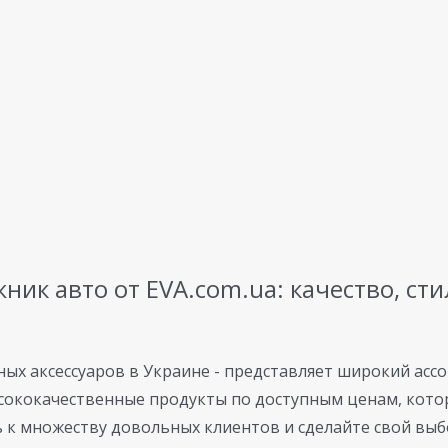
жник авто от EVA.com.ua: качество, ст
ых аксессуаров в Украине - представляет широкий ассо
сококачественные продукты по доступным ценам, котор
 к множеству довольных клиентов и сделайте свой выбор