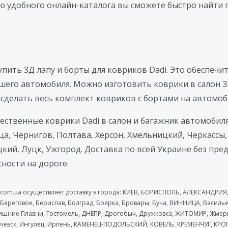
 удобного онлайн-каталога вы сможете быстро найти 
пить 3Д лапу и борты для ковриков Dadi. Это обеспечи
ашего автомобиля. Можно изготовить коврики в салон 3
 сделать весь комплект ковриков с бортами на автомоб
ственные коврики Dadi в салон и багажник автомобиля:
ца, Чернигов, Полтава, Херсон, Хмельницкий, Черкассы
ий, Луцк, Ужгород. Доставка по всей Украине без пре
сности на дороге.
com.ua осуществляет доставку в города: КИЕВ, БОРИСПОЛЬ, АЛЕКСАНДРИЯ, 
 Береговое, Берислав, Болград, Боярка, Бровары, Буча, ВИННИЦА, Василь
ришние Плавни, Гостомель, ДНЕПР, Дрогобыч, Дружковка, ЖИТОМИР, Жме
вск, Ингулец, Ирпень, КАМЕНЕЦ-ПОДОЛЬСКИЙ, КОВЕЛЬ, КРЕМЕНЧУГ, КРОП