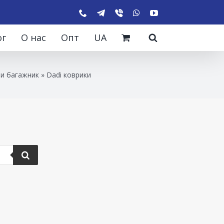
ог
О нас
Опт
UA
 и багажник
»
Dadi коврики