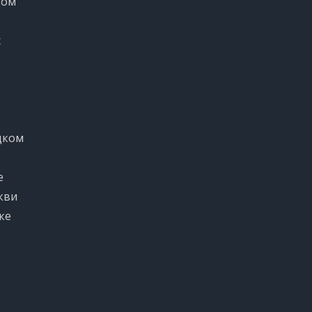
ком
х
цком
е
кви
ке