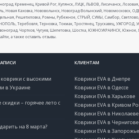
сноград, Кременец, Кривой Рог, Купянск, ЛУЦК, ЛЬВОВ, Лисичанск, Лозов
, Новая Каховка, Нововолынск, Новоград-Волынский, Новомосковск, ОДЕ
ельная, Решетиловка, Ромны, Рубежное, СТРЫЙ, СУМЫ, Самбор, Светловодс
РНОПОЛЬ, Теребовля, Терновка, Токмак, Тростянец, Трускавец, УЖГОРОД,
оноград, Чортков, Чугуев, Шепетовка, Шостка, ЮЖНОУКРАИНСК, Южное, Я
айти, а также оставить отзывы.
ЗАПИСИ
КЛИЕНТАМ
 коврики с высокими
Коврики EVA в Днепре
и в Украине
Коврики EVA в Одессе
Коврики EVA в Харькове
 скидки – горячее лето с
Коврики EVA в Кривом Ро
Коврики EVA в Николаеве
Коврики EVA в Чернигове
дарить на 8 марта?
Коврики EVA в Запорожь