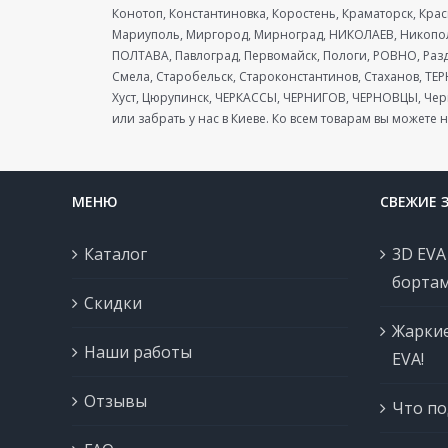
Конотоп, Константиновка, Коростень, Краматорск, Кра
Мариуполь, Миргород, Мирноград, НИКОЛАЕВ, Никополь
ПОЛТАВА, Павлоград, Первомайск, Пологи, РОВНО, Разд
Смела, Старобельск, Староконстантинов, Стаханов, ТЕ
Хуст, Цюрупинск, ЧЕРКАССЫ, ЧЕРНИГОВ, ЧЕРНОВЦЫ, Черв
или забрать у нас в Киеве. Ко всем товарам вы можете н
МЕНЮ
СВЕЖИЕ 
Каталог
3D EVA
бортам
Скидки
Жаркие
Наши работы
EVA!
Отзывы
Что по