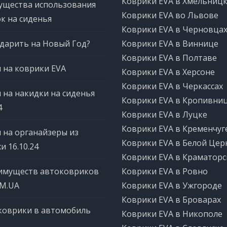
Коврики EVA в Хмельниц
ущества использования
Коврики EVA во Львове
к на сиденья
Коврики EVA в Черновца
дарить на Новый Год?
Коврики EVA в Виннице
Коврики EVA в Полтаве
 на коврики EVA
Коврики EVA в Херсоне
Коврики EVA в Черкассах
 на накидки на сиденья
Коврики EVA в Кропивни
4
Коврики EVA в Луцке
Коврики EVA в Кременчуг
 на органайзеры из
Коврики EVA в Белой Цер
и 16.10.24
Коврики EVA в Краматорс
имуществ автоковриков
Коврики EVA в Ровно
OM.UA
Коврики EVA в Ужгороде
Коврики EVA в Броварах
коврики в автомобиль
Коврики EVA в Никополе