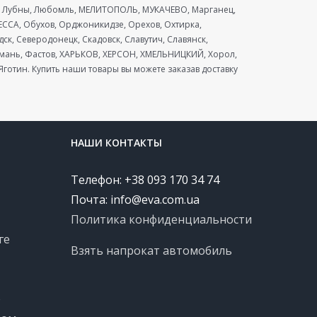
ая, Лубны, Любомль, МЕЛИТОПОЛЬ, МУКАЧЕВО, Марганец,
ССА, Обухов, Орджоникидзе, Орехов, Охтирка,
к, Северодонецк, Скадовск, Славутич, Славянск,
 Умань, Фастов, ХАРЬКОВ, ХЕРСОН, ХМЕЛЬНИЦКИЙ, Хорол,
готин. Купить наши товары вы можете заказав доставку
НАШИ КОНТАКТЫ
Телефон: +38 093 170 34 74
Почта:
info@eva.com.ua
Политика конфиденциальности
ге
Взять напрокат автомобиль
е