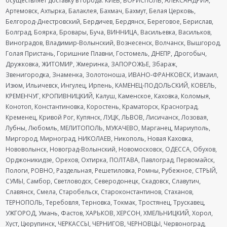
осуществляет доставку в города: КИЕВ, БОРИСПОЛЬ, АЛЕКСАНДРИЯ,
Артемовск, Ахтырка, Балаклея, Бахмач, Бахмут, Белая Церковь,
Белгород-Днестровский, Бердичев, Бердянск, Береговое, Берислав,
Болград, Боярка, Бровары, Буча, ВИННИЦА, Васильевка, Васильков,
Виноградов, Владимир-Волынский, Вознесенск, Волчанск, Вышгород,
Голая Пристань, Горишние Плавни, Гостомель, ДНЕПР, Дрогобыч,
Дружковка, ЖИТОМИР, Жмеринка, ЗАПОРОЖЬЕ, Збараж,
Звенигородка, Знаменка, Золотоноша, ИВАНО-ФРАНКОВСК, Измаил,
Изюм, Ильичевск, Ингулец, Ирпень, КАМЕНЕЦ-ПОДОЛЬСКИЙ, КОВЕЛЬ,
КРЕМЕНЧУГ, КРОПИВНИЦКИЙ, Калуш, Каменское, Каховка, Коломыя,
Конотоп, Константиновка, Коростень, Краматорск, Красноград,
Кременец, Кривой Рог, Купянск, ЛУЦК, ЛЬВОВ, Лисичанск, Лозовая,
Лубны, Любомль, МЕЛИТОПОЛЬ, МУКАЧЕВО, Марганец, Мариуполь,
Миргород, Мирноград, НИКОЛАЕВ, Никополь, Новая Каховка,
Нововолынск, Новоград-Волынский, Новомосковск, ОДЕССА, Обухов,
Орджоникидзе, Орехов, Охтирка, ПОЛТАВА, Павлоград, Первомайск,
Пологи, РОВНО, Раздельная, Решетиловка, Ромны, Рубежное, СТРЫЙ,
СУМЫ, Самбор, Светловодск, Северодонецк, Скадовск, Славутич,
Славянск, Смела, Старобельск, Староконстантинов, Стаханов,
ТЕРНОПОЛЬ, Теребовля, Терновка, Токмак, Тростянец, Трускавец,
УЖГОРОД, Умань, Фастов, ХАРЬКОВ, ХЕРСОН, ХМЕЛЬНИЦКИЙ, Хорол,
Хуст, Цюрупинск, ЧЕРКАССЫ, ЧЕРНИГОВ, ЧЕРНОВЦЫ, Червоноград,