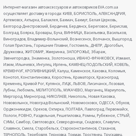
Интернет-магазин автоаксессуаров и автоковриков EVA.com.ua
осуществляет доставку в города: КИЕВ, БОРИСПОЛЬ, АЛЕКСАНДРИЯ,
Артемовск, Ахтырка, Балаклея, Бахмач, Бахмут, Белая Церковь,
Белгород-Днестровский, Бердичев, Бердянск, Береговое, Берислав,
Болград, Боярка, Бровары, Буча, ВИННИЦА, Васильевка, Васильков,
Виноградов, Владимир-Волынский, Вознесенск, Волчанск, Вышгород,
Голая Пристань, Горишние Плавни, Гостомель, ДНЕПР, Дрогобыч,
Дружковка, ЖИТОМИР, Жмеринка, ЗАПОРОЖЬЕ, Збараж,
Звенигородка, Знаменка, Золотоноша, ИВАНО-ФРАНКОВСК, Измаил,
Изюм, Ильичевск, Ингулец, Ирпень, КАМЕНЕЦ-ПОДОЛЬСКИЙ, КОВЕЛЬ,
КРЕМЕНЧУГ, КРОПИВНИЦКИЙ, Калуш, Каменское, Каховка, Коломыя,
Конотоп, Константиновка, Коростень, Краматорск, Красноград,
Кременец, Кривой Рог, Купянск, ЛУЦК, ЛЬВОВ, Лисичанск, Лозовая,
Лубны, Любомль, МЕЛИТОПОЛЬ, МУКАЧЕВО, Марганец, Мариуполь,
Миргород, Мирноград, НИКОЛАЕВ, Никополь, Новая Каховка,
Нововолынск, Новоград-Волынский, Новомосковск, ОДЕССА, Обухов,
Орджоникидзе, Орехов, Охтирка, ПОЛТАВА, Павлоград, Первомайск,
Пологи, РОВНО, Раздельная, Решетиловка, Ромны, Рубежное, СТРЫЙ,
СУМЫ, Самбор, Светловодск, Северодонецк, Скадовск, Славутич,
Славянск, Смела, Старобельск, Староконстантинов, Стаханов,
ТЕРНОПОЛЬ, Теребовля, Терновка, Токмак, Тростянец, Трускавец,