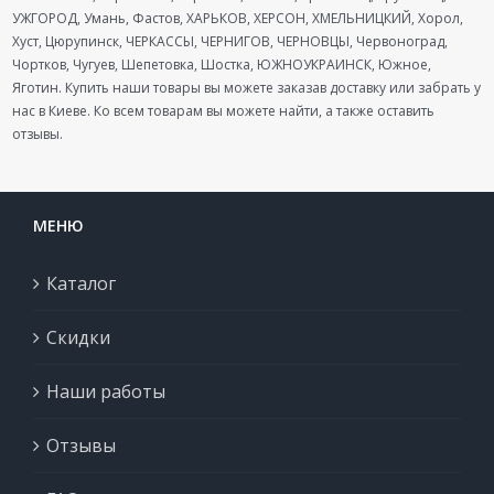
УЖГОРОД, Умань, Фастов, ХАРЬКОВ, ХЕРСОН, ХМЕЛЬНИЦКИЙ, Хорол,
Хуст, Цюрупинск, ЧЕРКАССЫ, ЧЕРНИГОВ, ЧЕРНОВЦЫ, Червоноград,
Чортков, Чугуев, Шепетовка, Шостка, ЮЖНОУКРАИНСК, Южное,
Яготин. Купить наши товары вы можете заказав доставку или забрать у
нас в Киеве. Ко всем товарам вы можете найти, а также оставить
отзывы.
МЕНЮ
Каталог
Скидки
Наши работы
Отзывы