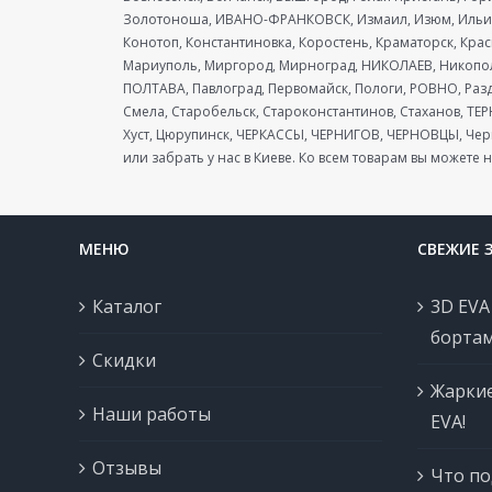
Золотоноша, ИВАНО-ФРАНКОВСК, Измаил, Изюм, Ильиче
Конотоп, Константиновка, Коростень, Краматорск, Кра
Мариуполь, Миргород, Мирноград, НИКОЛАЕВ, Никополь
ПОЛТАВА, Павлоград, Первомайск, Пологи, РОВНО, Разд
Смела, Старобельск, Староконстантинов, Стаханов, ТЕ
Хуст, Цюрупинск, ЧЕРКАССЫ, ЧЕРНИГОВ, ЧЕРНОВЦЫ, Черв
или забрать у нас в Киеве. Ко всем товарам вы можете н
МЕНЮ
СВЕЖИЕ 
Каталог
3D EVA
бортам
Скидки
Жаркие
Наши работы
EVA!
Отзывы
Что по