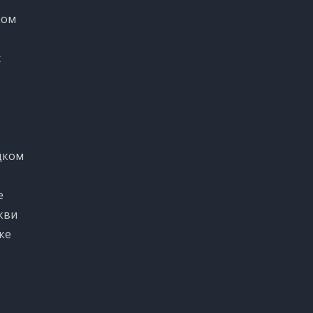
ком
х
цком
е
кви
ке