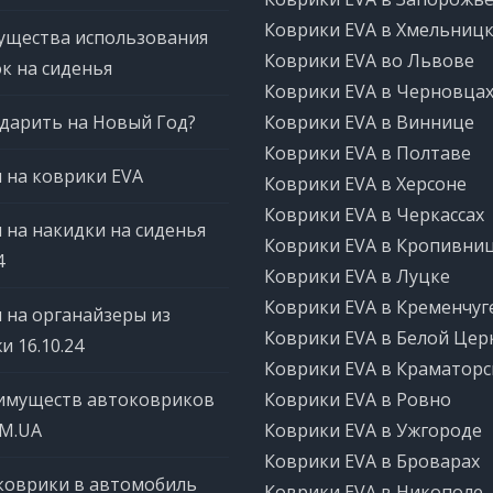
Коврики EVA в Хмельниц
ущества использования
Коврики EVA во Львове
к на сиденья
Коврики EVA в Черновца
дарить на Новый Год?
Коврики EVA в Виннице
Коврики EVA в Полтаве
 на коврики EVA
Коврики EVA в Херсоне
Коврики EVA в Черкассах
 на накидки на сиденья
Коврики EVA в Кропивни
4
Коврики EVA в Луцке
Коврики EVA в Кременчуг
 на органайзеры из
Коврики EVA в Белой Цер
и 16.10.24
Коврики EVA в Краматорс
имуществ автоковриков
Коврики EVA в Ровно
OM.UA
Коврики EVA в Ужгороде
Коврики EVA в Броварах
коврики в автомобиль
Коврики EVA в Никополе