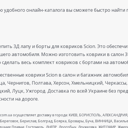
 удобного онлайн-каталога вы сможете быстро найти 
пить 3Д лапу и борты для ковриков Scion. Это обеспеч
ашего автомобиля. Можно изготовить коврики в салон 3
о сделать весь комплект ковриков с бортами на автомоб
ственные коврики Scion в салон и багажник автомобиля:
ца, Чернигов, Полтава, Херсон, Хмельницкий, Черкассы
ий, Луцк, Ужгород. Доставка по всей Украине без пре
сности на дороге.
com.ua осуществляет доставку в города: КИЕВ, БОРИСПОЛЬ, АЛЕКСАНДРИЯ, 
 Береговое, Берислав, Болград, Боярка, Бровары, Буча, ВИННИЦА, Василь
ришние Плавни, Гостомель, ДНЕПР, Дрогобыч, Дружковка, ЖИТОМИР, Жме