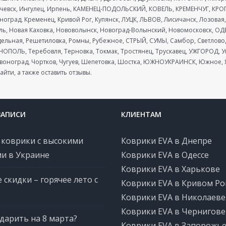
вск, Ингулец, Ирпень, КАМЕНЕЦ-ПОДОЛЬСКИЙ, КОВЕЛЬ, КРЕМЕНЧУГ, КРОП
сноград, Кременец, Кривой Рог, Купянск, ЛУЦК, ЛЬВОВ, Лисичанск, Лозов
, Новая Каховка, Нововолынск, Новоград-Волынский, Новомосковск, ОДЕ
ельная, Решетиловка, Ромны, Рубежное, СТРЫЙ, СУМЫ, Самбор, Светловодс
РНОПОЛЬ, Теребовля, Терновка, Токмак, Тростянец, Трускавец, УЖГОРОД,
оноград, Чортков, Чугуев, Шепетовка, Шостка, ЮЖНОУКРАИНСК, Южное, Я
айти, а также оставить отзывы.
ЗАПИСИ
КЛИЕНТАМ
 коврики с высокими
Коврики EVA в Днепре
и в Украине
Коврики EVA в Одессе
Коврики EVA в Харькове
 скидки – горячее лето с
Коврики EVA в Кривом Ро
Коврики EVA в Николаеве
Коврики EVA в Чернигове
дарить на 8 марта?
Коврики EVA в Запорожь