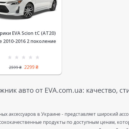
рики EVA Scion tC (AT20)
е 2010-2016 2 поколение
2299
₴
2599
₴
ажник авто от EVA.com.ua: качество, с
ых аксессуаров в Украине - представляет широкий ассо
сококачественные продукты по доступным ценам, котор