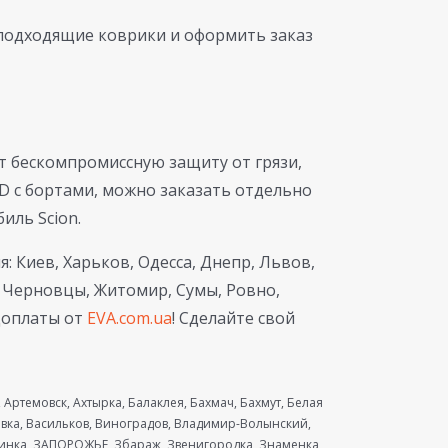
подходящие коврики и оформить заказ
ит бескомпромиссную защиту от грязи,
D с бортами, можно заказать отдельно
иль Scion.
 Киев, Харьков, Одесса, Днепр, Львов,
, Черновцы, Житомир, Сумы, Ровно,
доплаты от
EVA.com.ua
! Сделайте свой
Артемовск, Ахтырка, Балаклея, Бахмач, Бахмут, Белая
евка, Васильков, Виноградов, Владимир-Волынский,
ринка, ЗАПОРОЖЬЕ, Збараж, Звенигородка, Знаменка,