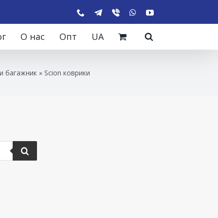
ог
О нас
Опт
UA
и багажник
»
Scion коврики