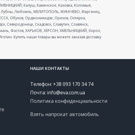
ИВНИЦКИЙ, Калуш, Каменское, Каховка, Коломыя,
ая, Лубны, Любомль, МЕЛИТОПОЛЬ, МУКАЧЕВО, Марганец,
ССА, Обухов, Орджоникидзе, Орехов, Охтирка,
к, Северодонецк, Скадовск, Славутич, Славянск,
 Умань, Фастов, ХАРЬКОВ, ХЕРСОН, ХМЕЛЬНИЦКИЙ, Хорол,
готин. Купить наши товары вы можете заказав доставку
НАШИ КОНТАКТЫ
Телефон: +38 093 170 34 74
Почта:
info@eva.com.ua
Политика конфиденциальности
ге
Взять напрокат автомобиль
е