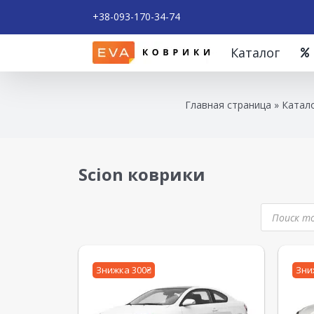
+38-093-170-34-74
Каталог
Главная страница
»
Катало
Scion коврики
Знижка 300₴
Зни