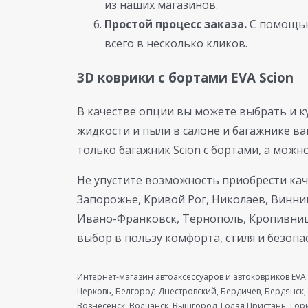
из наших магазинов.
Простой процесс заказа.
С помощью
всего в несколько кликов.
3D коврики с бортами EVA Scion
В качестве опции вы можете выбрать и ку
жидкости и пыли в салоне и багажнике в
только багажник Scion с бортами, а можн
Не упустите возможность приобрести каче
Запорожье, Кривой Рог, Николаев, Винни
Ивано-Франковск, Тернополь, Кропивницк
выбор в пользу комфорта, стиля и безопа
Интернет-магазин автоаксессуаров и автоковриков EVA.
Церковь, Белгород-Днестровский, Бердичев, Бердянск,
Вознесенск, Волчанск, Вышгород, Голая Пристань, Го