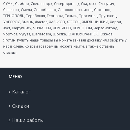
СУМЫ, Самбор, Светловодск, Северодонецк, Скадовск, Славутич,
Славянск, Смела, Старобельск, Староконстантинов, Стаханов,
ТЕРНОПОЛЬ, Теребовля, Терновка, Токмак, Тростянец, Трускавец,
УЖГОРОД, Умань, Фастов, ХАРЬКОВ, ХЕРСОН, ХМЕЛЬНИЦКИЙ, Хорол,
Хуст, Цюрупинск, ЧЕРКАССЫ, ЧЕРНИГОВ, ЧЕРНОВЦЫ, Червоноград,
Чортков, Чугуев, Шепетовка, Шостка, ЮЖНОУКРАИНСК, Южное,
Яготин. Купить наши товары вы можете заказав доставку или забрать у
нас в Киеве. Ко всем товарам вы можете найти, а также оставить
отзывы.
МЕНЮ
Каталог
Скидки
Наши работы