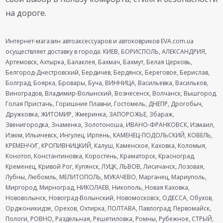
на дороге.
Интернет-магазин автоаксессуаров и автоковриков EVA.com.ua
осуществляет доставку в города: КИЕВ, БОРИСПОЛЬ, АЛЕКСАНДРИЯ,
Артемовск, Ахтырка, Балаклея, Бахмач, Бахмут, Белая Церковь,
Белгород-Днестровский, Бердичев, Бердянск, Береговое, Берислав,
Болград, Боярка, Бровары, Буча, ВИННИЦА, Васильевка, Васильков,
Виноградов, Владимир-Волынский, Вознесенск, Волчанск, Вышгород,
Голая Пристань, Горишние Плавни, Гостомель, ДНЕПР, Дрогобыч,
Дружковка, ЖИТОМИР, Жмеринка, ЗАПОРОЖЬЕ, Збараж,
Звенигородка, Знаменка, Золотоноша, ИВАНО-ФРАНКОВСК, Измаил,
Изюм, Ильичевск, Ингулец, Ирпень, КАМЕНЕЦ-ПОДОЛЬСКИЙ, КОВЕЛЬ,
КРЕМЕНЧУГ, КРОПИВНИЦКИЙ, Калуш, Каменское, Каховка, Коломыя,
Конотоп, Константиновка, Коростень, Краматорск, Красноград,
Кременец, Кривой Рог, Купянск, ЛУЦК, ЛЬВОВ, Лисичанск, Лозовая,
Лубны, Любомль, МЕЛИТОПОЛЬ, МУКАЧЕВО, Марганец, Мариуполь,
Миргород, Мирноград, НИКОЛАЕВ, Никополь, Новая Каховка,
Нововолынск, Новоград-Волынский, Новомосковск, ОДЕССА, Обухов,
Орджоникидзе, Орехов, Охтирка, ПОЛТАВА, Павлоград, Первомайск,
Пологи, РОВНО, Раздельная, Решетиловка, Ромны, Рубежное, СТРЫЙ,