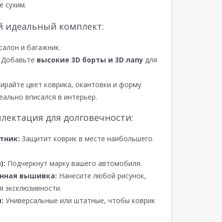
е сухим.
й идеальный комплект:
салон и багажник.
Добавьте
высокие 3D борты и 3D лапу
для
райте цвет коврика, окантовки и форму
еально вписался в интерьер.
лектация для долговечности:
тник:
Защитит коврик в месте наибольшего
):
Подчеркнут марку вашего автомобиля.
нная вышивка:
Нанесите любой рисунок,
я эксклюзивности.
:
Универсальные или штатные, чтобы коврик