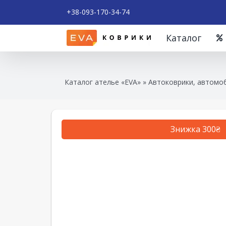
+38-093-170-34-74
Каталог
Каталог ателье «EVA»
»
Автоковрики, автомоб
Знижка 300₴