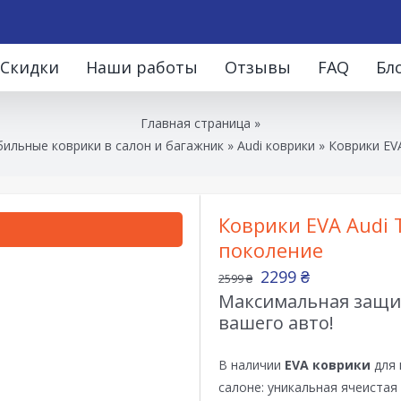
Скидки
Наши работы
Отзывы
FAQ
Бл
Главная страница
»
ильные коврики в салон и багажник
»
Audi коврики
»
Коврики EVA
Коврики EVA Audi 
поколение
2299
₴
2599
₴
Максимальная защит
вашего авто!
В наличии
EVA коврики
для 
салоне: уникальная ячеистая 