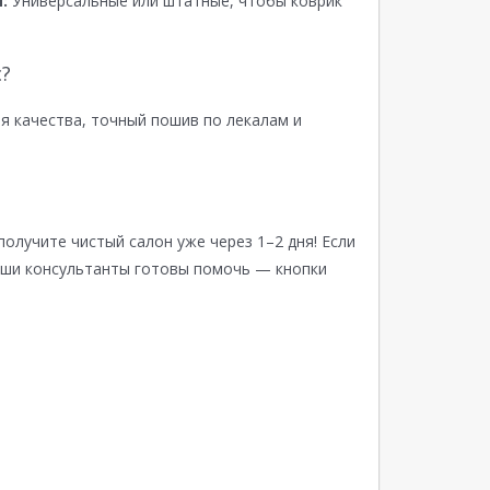
:
Универсальные или штатные, чтобы коврик
?
я качества, точный пошив по лекалам и
получите чистый салон уже через 1–2 дня! Если
аши консультанты готовы помочь — кнопки