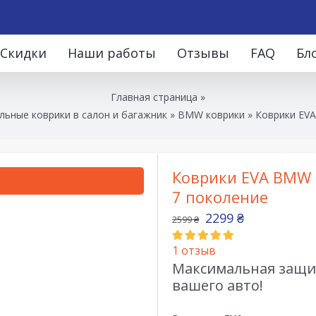
Скидки
Наши работы
Отзывы
FAQ
Бл
Главная страница
»
льные коврики в салон и багажник
»
BMW коврики
»
Коврики EVA
Коврики EVA BMW 3
7 поколение
2299
₴
2599
₴
1
отзыв
Максимальная защит
вашего авто!