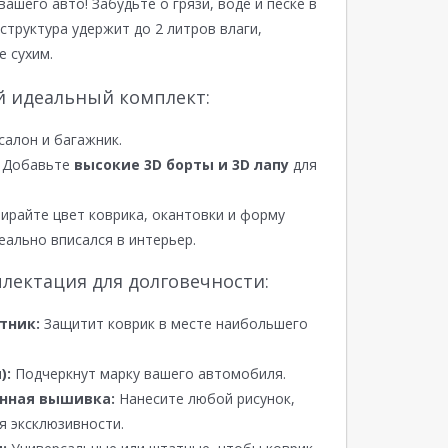
вашего авто! Забудьте о грязи, воде и песке в
структура удержит до 2 литров влаги,
е сухим.
й идеальный комплект:
салон и багажник.
Добавьте
высокие 3D борты и 3D лапу
для
райте цвет коврика, окантовки и форму
еально вписался в интерьер.
лектация для долговечности:
тник:
Защитит коврик в месте наибольшего
):
Подчеркнут марку вашего автомобиля.
нная вышивка:
Нанесите любой рисунок,
я эксклюзивности.