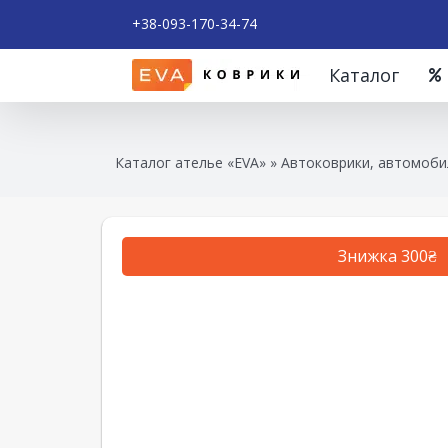
+38-093-170-34-74
Каталог
Каталог ателье «EVA»
»
Автоковрики, автомоби
Знижка 300₴