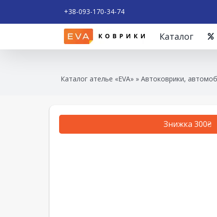
+38-093-170-34-74
Каталог
Каталог ателье «EVA»
»
Автоковрики, автомоб
Знижка 300₴