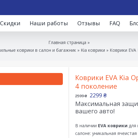
Скидки
Наши работы
Отзывы
FAQ
Бл
Главная страница
»
ильные коврики в салон и багажник
»
Kia коврики
»
Коврики EVA 
Коврики EVA Kia Op
4 поколение
2299
₴
2599
₴
Максимальная защит
вашего авто!
В наличии
EVA коврики
для 
салоне: уникальная ячеистая 