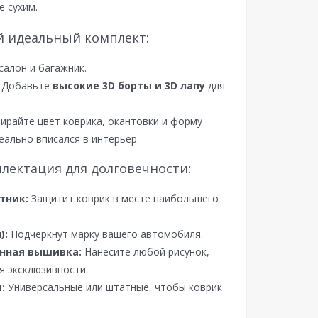
е сухим.
й идеальный комплект:
салон и багажник.
Добавьте
высокие 3D борты и 3D лапу
для
райте цвет коврика, окантовки и форму
еально вписался в интерьер.
лектация для долговечности:
тник:
Защитит коврик в месте наибольшего
):
Подчеркнут марку вашего автомобиля.
нная вышивка:
Нанесите любой рисунок,
я эксклюзивности.
:
Универсальные или штатные, чтобы коврик