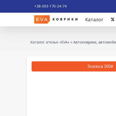
+38-093-170-34-74
Каталог
Каталог ателье «EVA»
»
Автоковрики, автомоби
Знижка 300₴