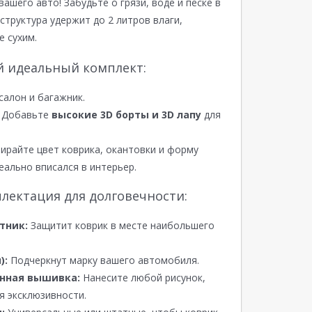
вашего авто! Забудьте о грязи, воде и песке в
структура удержит до 2 литров влаги,
е сухим.
й идеальный комплект:
салон и багажник.
Добавьте
высокие 3D борты и 3D лапу
для
райте цвет коврика, окантовки и форму
еально вписался в интерьер.
лектация для долговечности:
тник:
Защитит коврик в месте наибольшего
):
Подчеркнут марку вашего автомобиля.
нная вышивка:
Нанесите любой рисунок,
я эксклюзивности.