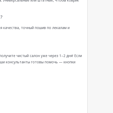
:
Универсальные или штатные, чтобы коврик
?
я качества, точный пошив по лекалам и
получите чистый салон уже через 1–2 дня! Если
аши консультанты готовы помочь — кнопки