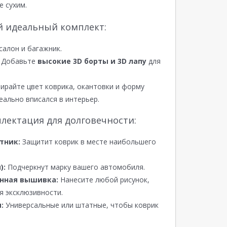
е сухим.
й идеальный комплект:
салон и багажник.
Добавьте
высокие 3D борты и 3D лапу
для
райте цвет коврика, окантовки и форму
еально вписался в интерьер.
лектация для долговечности:
тник:
Защитит коврик в месте наибольшего
):
Подчеркнут марку вашего автомобиля.
нная вышивка:
Нанесите любой рисунок,
я эксклюзивности.
:
Универсальные или штатные, чтобы коврик