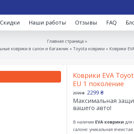
Скидки
Наши работы
Отзывы
FAQ
Бл
Главная страница
»
ные коврики в салон и багажник
»
Toyota коврики
»
Коврики EVA
Коврики EVA Toyota
EU 1 поколение
2299
₴
2599
₴
Максимальная защит
вашего авто!
В наличии
EVA коврики
для 
салоне: уникальная ячеистая 