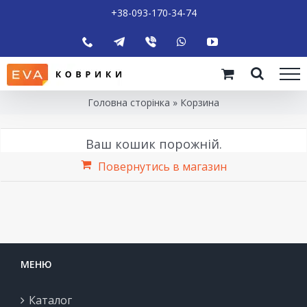
Skip
+38-093-170-34-74
to
Phone
Telegram
Viber
WhatsApp
YouTube
content
Головна сторінка
»
Корзина
Ваш кошик порожній.
Повернутись в магазин
МЕНЮ
Каталог