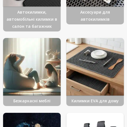
Автокилимки,
Аксесуари для
автомобільні килимки в
автокилимків
салон та багажник
Безкаркасні меблі
Килимки EVA для дому