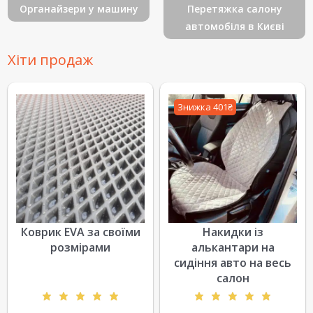
Органайзери у машину
Перетяжка салону
автомобіля в Києві
Хіти продаж
Знижка 401₴
Коврик EVA за своїми
Накидки із
розмірами
алькантари на
сидіння авто на весь
салон