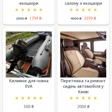
екошкіри
салону з екошкіри
1799
₴
3399
₴
2000
₴
4000
₴
Килимок для човна
Перетяжка та ремонт
EVA
сидінь автомобіля у
Києві
500
₴
2000
₴