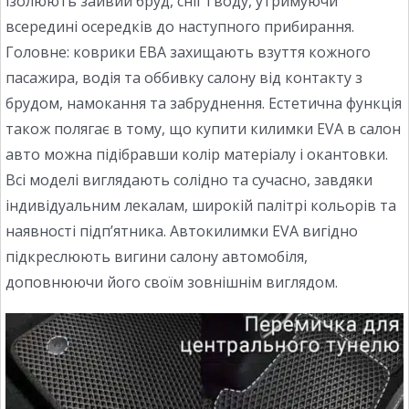
ізолюють зайвий бруд, сніг і воду, утримуючи
всередині осередків до наступного прибирання.
Головне: коврики ЕВА захищають взуття кожного
пасажира, водія та оббивку салону від контакту з
брудом, намокання та забруднення. Естетична функція
також полягає в тому, що купити килимки EVA в салон
авто можна підібравши колір матеріалу і окантовки.
Всі моделі виглядають солідно та сучасно, завдяки
індивідуальним лекалам, широкій палітрі кольорів та
наявності підп’ятника. Автокилимки EVA вигідно
підкреслюють вигини салону автомобіля,
доповнюючи його своїм зовнішнім виглядом.