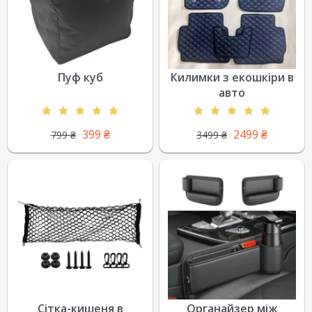
Пуф куб
Килимки з екошкіри в
авто
399
₴
2499
₴
799
₴
3499
₴
Сітка-кишеня в
Органайзер між