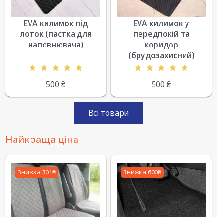
EVA килимок під
EVA килимок у
лоток (пастка для
передпокій та
наповнювача)
коридор
(брудозахисний)
500
₴
500
₴
Всі товари
Найкраща ціна
Знижка 301₴
Знижка 600₴