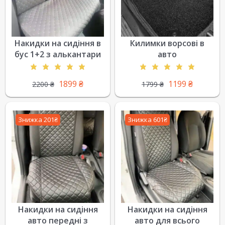
Накидки на сидіння в
Килимки ворсові в
бус 1+2 з алькантари
авто
1899
₴
1199
₴
2200
₴
1799
₴
Знижка 201₴
Знижка 601₴
Накидки на сидіння
Накидки на сидіння
авто передні з
авто для всього