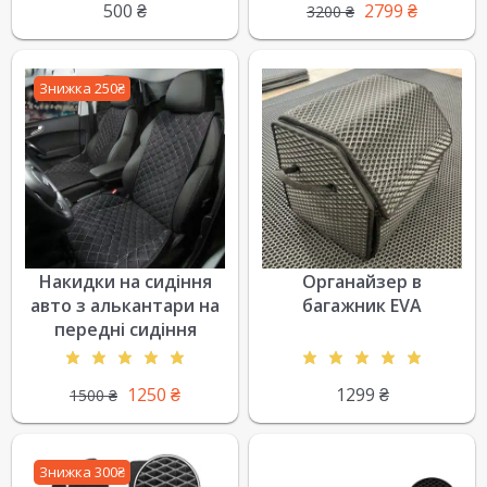
500
₴
2799
₴
3200
₴
Знижка 250₴
Накидки на сидіння
Органайзер в
авто з алькантари на
багажник EVA
передні сидіння
1250
₴
1299
₴
1500
₴
Знижка 300₴