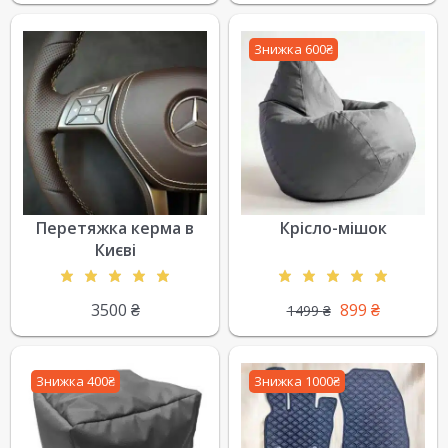
Знижка 600₴
Перетяжка керма в
Крісло-мішок
Києві
3500
₴
899
₴
1499
₴
Знижка 400₴
Знижка 1000₴