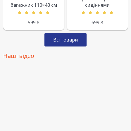
багажник 110×40 см
сидіннями
599
₴
699
₴
Всі товари
Наші відео