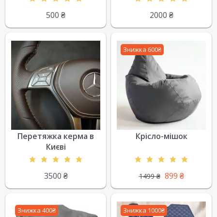
500
₴
2000
₴
Знижка 600₴
Перетяжка керма в
Крісло-мішок
Києві
3500
₴
899
₴
1499
₴
Знижка 400₴
Знижка 1000₴