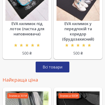
EVA килимок під
EVA килимок у
лоток (пастка для
передпокій та
наповнювача)
коридор
(брудозахисний)
500
₴
500
₴
Всі товари
Найкраща ціна
Знижка 301₴
Знижка 600₴