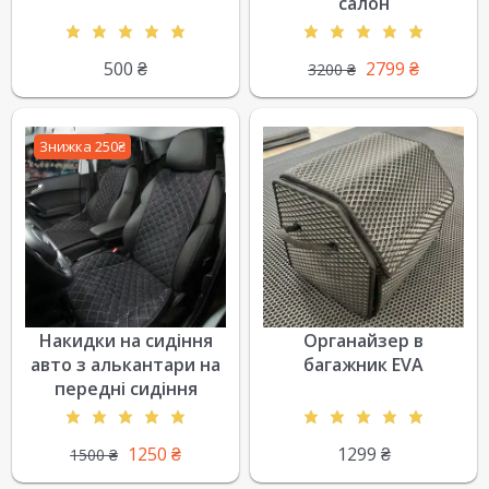
салон
500
₴
2799
₴
3200
₴
Знижка 250₴
Накидки на сидіння
Органайзер в
авто з алькантари на
багажник EVA
передні сидіння
1250
₴
1299
₴
1500
₴