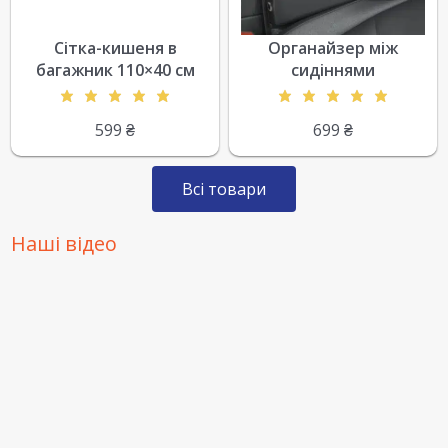
Сітка-кишеня в
Органайзер між
багажник 110×40 см
сидіннями
599
₴
699
₴
Всі товари
Наші відео