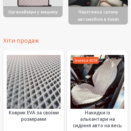
Органайзери у машину
Перетяжка салону
автомобіля в Києві
Хіти продаж
Знижка 401₴
Коврик EVA за своїми
Накидки із
розмірами
алькантари на
сидіння авто на весь