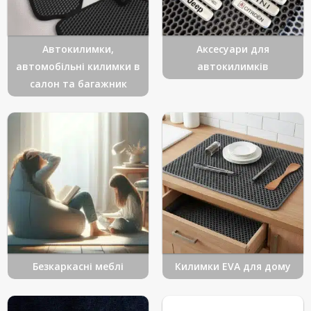
Автокилимки,
Аксесуари для
автомобільні килимки в
автокилимків
салон та багажник
Безкаркасні меблі
Килимки EVA для дому