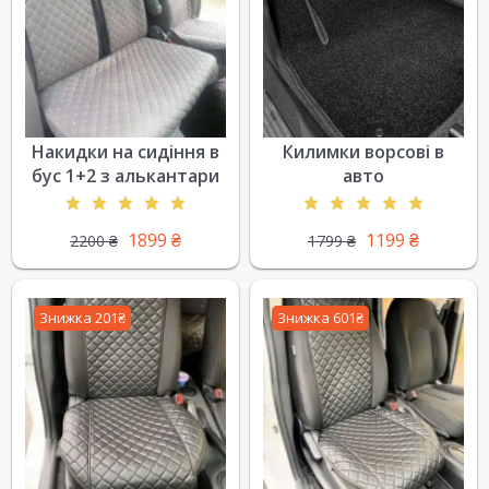
Накидки на сидіння в
Килимки ворсові в
бус 1+2 з алькантари
авто
1899
₴
1199
₴
2200
₴
1799
₴
Знижка 201₴
Знижка 601₴