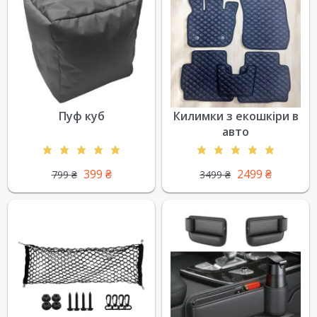
Пуф куб
Килимки з екошкіри в
авто
399
₴
2499
₴
799
₴
3499
₴