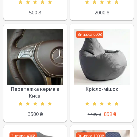
500
₴
2000
₴
Знижка 600₴
Перетяжка керма в
Крісло-мішок
Києві
3500
₴
899
₴
1499
₴
Знижка 400₴
Знижка 1000₴