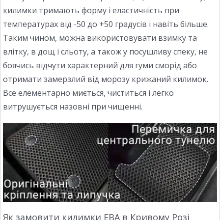
килимки тримають форму і еластичність при
температурах від -50 до +50 градусів і навіть більше.
Таким чином, можна використовувати взимку та
влітку, в дощ і сльоту, а також у посушливу спеку, не
боячись відчути характерний для гуми сморід або
отримати замерзлий від морозу крижаний килимок.
Все елементарно миється, чиститься і легко
витрушується назовні при чищенні.
Як замовити килимки ЕВА в Кривому Розі