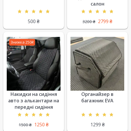
салон
500
₴
2799
₴
3200
₴
Знижка 250₴
Накидки на сидіння
Органайзер в
авто з алькантари на
багажник EVA
передні сидіння
1250
₴
1299
₴
1500
₴