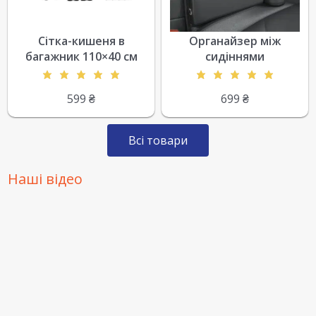
Сітка-кишеня в
Органайзер між
багажник 110×40 см
сидіннями
599
₴
699
₴
Всі товари
Наші відео