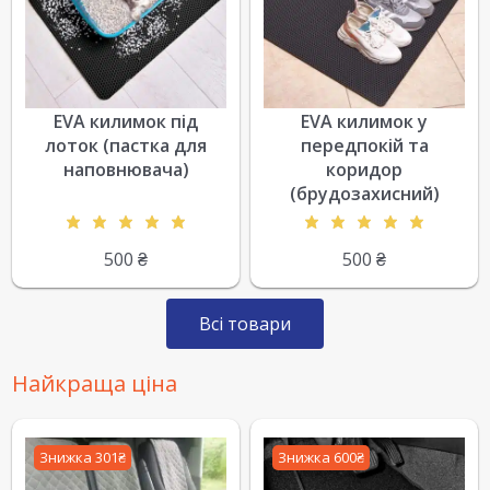
EVA килимок під
EVA килимок у
лоток (пастка для
передпокій та
наповнювача)
коридор
(брудозахисний)
500
₴
500
₴
Всі товари
Найкраща ціна
Знижка 301₴
Знижка 600₴