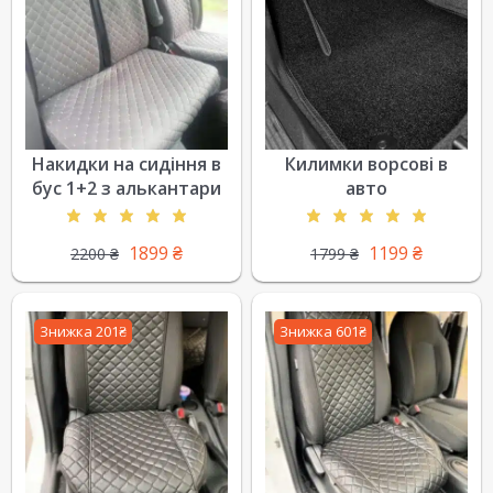
Накидки на сидіння в
Килимки ворсові в
бус 1+2 з алькантари
авто
1899
₴
1199
₴
2200
₴
1799
₴
Знижка 201₴
Знижка 601₴