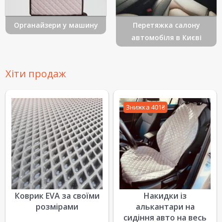
Органайзери у машину
Перетяжка салону
автомобіля в Києві
Хіти продаж
Знижка 401₴
Коврик EVA за своїми
Накидки із
розмірами
алькантари на
сидіння авто на весь