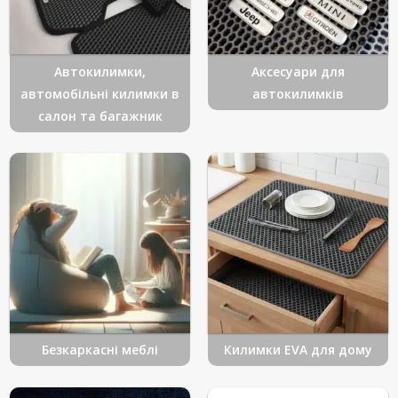
Автокилимки,
Аксесуари для
автомобільні килимки в
автокилимків
салон та багажник
Безкаркасні меблі
Килимки EVA для дому