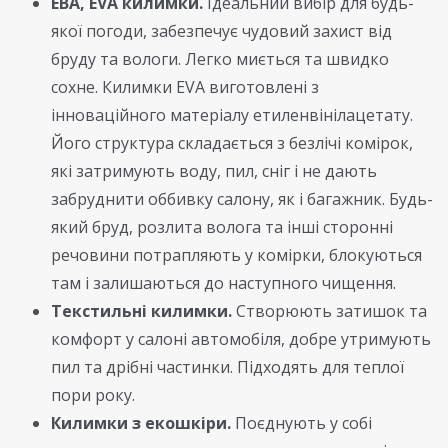
ЕВА, EVA килимки.
Ідеальний вибір для будь-
якої погоди, забезпечує чудовий захист від
бруду та вологи. Легко миється та швидко
сохне. Килимки EVA виготовлені з
інноваційного матеріалу етиленвінілацетату.
Його структура складається з безлічі комірок,
які затримують воду, пил, сніг і не дають
забруднити оббивку салону, як і багажник. Будь-
який бруд, розлита волога та інші сторонні
речовини потрапляють у комірки, блокуються
там і залишаються до наступного чищення.
Текстильні килимки.
Створюють затишок та
комфорт у салоні автомобіля, добре утримують
пил та дрібні частинки. Підходять для теплої
пори року.
Килимки з екошкіри.
Поєднують у собі