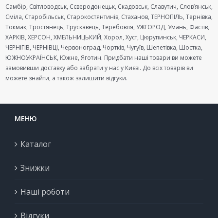
Самбір, Світловодськ, Сєверодонецьк, Скадовськ, Славутич, Слов’янськ,
Сміла, Старобільськ, Старокостянтинів, Стаханов, ТЕРНОПІЛЬ, Тернівка,
Токмак, Тростянець, Трускавець, Теребовля, УЖГОРОД, Умань, Фастів,
ХАРКІВ, ХЕРСОН, ХМЕЛЬНИЦЬКИЙ, Хорол, Хуст, Цюрупинськ, ЧЕРКАСИ,
ЧЕРНІГІВ, ЧЕРНІВЦІ, Червоноград, Чортків, Чугуїв, Шепетівка, Шостка,
ЮЖНОУКРАЇНСЬК, Южне, Яготин. Придбати наші товари ви можете
замовивши доставку або забрати у нас у Києві. До всіх товарів ви
можете знайти, а також залишити відгуки.
МЕНЮ
Каталог
Знижки
Наші роботи
Відгуки