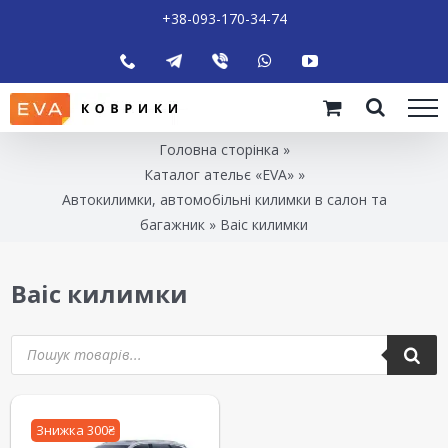
+38-093-170-34-74
Головна сторінка
»
Каталог ательє «EVA»
»
Автокилимки, автомобільні килимки в салон та
багажник
»
Baic килимки
Baic килимки
Знижка 300₴