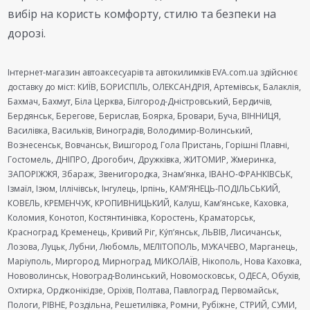
вибір на користь комфорту, стилю та безпеки на
дорозі.
Інтернет-магазин автоаксесуарів та автокилимків EVA.com.ua здійснює
доставку до міст: КИЇВ, БОРИСПІЛЬ, ОЛЕКСАНДРІЯ, Артемівськ, Балаклія,
Бахмач, Бахмут, Біла Церква, Білгород-Дністровський, Бердичів,
Бердянськ, Берегове, Берислав, Боярка, Бровари, Буча, ВІННИЦЯ,
Василівка, Васильків, Виноградів, Володимир-Волинський,
Вознесенськ, Вовчанськ, Вишгород, Гола Пристань, Горішні Плавні,
Гостомель, ДНІПРО, Дрогобич, Дружківка, ЖИТОМИР, Жмеринка,
ЗАПОРІЖЖЯ, Збараж, Звенигородка, Знам’янка, ІВАНО-ФРАНКІВСЬК,
Ізмаїл, Ізюм, Іллічівськ, Інгулець, Ірпінь, КАМ’ЯНЕЦЬ-ПОДІЛЬСЬКИЙ,
КОВЕЛЬ, КРЕМЕНЧУК, КРОПИВНИЦЬКИЙ, Калуш, Кам’янське, Каховка,
Коломия, Конотоп, Костянтинівка, Коростень, Краматорськ,
Красноград, Кременець, Кривий Ріг, Ку́п’янськ, ЛЬВІВ, Лисичанськ,
Лозова, Луцьк, Лубни, Любомль, МЕЛІТОПОЛЬ, МУКАЧЕВО, Марганець,
Маріуполь, Миргород, Мирноград, МИКОЛАЇВ, Нікополь, Нова Каховка,
Нововолинськ, Новоград-Волинський, Новомосковськ, ОДЕСА, Обухів,
Охтирка, Орджонікідзе, Оріхів, Полтава, Павлоград, Первомайськ,
Пологи, РІВНЕ, Роздільна, Решетилівка, Ромни, Рубіжне, СТРИЙ, СУМИ,