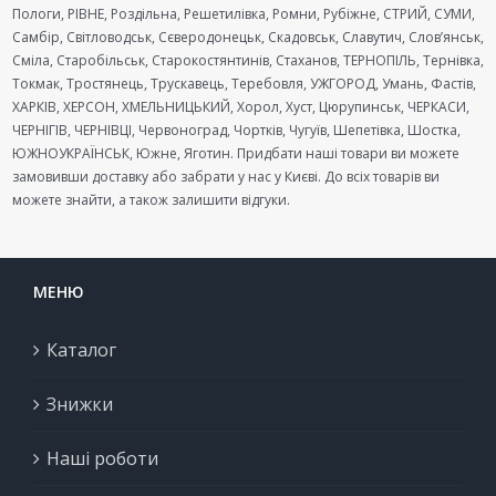
Пологи, РІВНЕ, Роздільна, Решетилівка, Ромни, Рубіжне, СТРИЙ, СУМИ,
Самбір, Світловодськ, Сєверодонецьк, Скадовськ, Славутич, Слов’янськ,
Сміла, Старобільськ, Старокостянтинів, Стаханов, ТЕРНОПІЛЬ, Тернівка,
Токмак, Тростянець, Трускавець, Теребовля, УЖГОРОД, Умань, Фастів,
ХАРКІВ, ХЕРСОН, ХМЕЛЬНИЦЬКИЙ, Хорол, Хуст, Цюрупинськ, ЧЕРКАСИ,
ЧЕРНІГІВ, ЧЕРНІВЦІ, Червоноград, Чортків, Чугуїв, Шепетівка, Шостка,
ЮЖНОУКРАЇНСЬК, Южне, Яготин. Придбати наші товари ви можете
замовивши доставку або забрати у нас у Києві. До всіх товарів ви
можете знайти, а також залишити відгуки.
МЕНЮ
Каталог
Знижки
Наші роботи