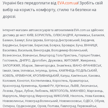
Україні без передоплати від
EVA.com.ua
! Зробіть свій
вибір на користь комфорту, стилю та безпеки на
дорозі.
Інтернет-магазин автоаксесуарів та автокилимків EVA.com.ua здійснює
доставку до міст: КИЇВ, БОРИСПІЛЬ, ОЛЕКСАНДРІЯ, Артемівськ, Балаклія,
Бахмач, Бахмут, Біла Церква, Білгород-Дністровський, Бердичів,
Бердянськ, Берегове, Берислав, Боярка, Бровари, Буча, ВІННИЦЯ,
Василівка, Васильків, Виноградів, Володимир-Волинський,
Вознесенськ, Вовчанськ, Вишгород, Гола Пристань, Горішні Плавні,
Гостомель, ДНІПРО, Дрогобич, Дружківка, ЖИТОМИР, Жмеринка,
ЗАПОРІЖЖЯ, Збараж, Звенигородка, Знам’янка, ІВАНО-ФРАНКІВСЬК,
Ізмаїл, Ізюм, Іллічівськ, Інгулець, Ірпінь, КАМ’ЯНЕЦЬ-ПОДІЛЬСЬКИЙ,
КОВЕЛЬ, КРЕМЕНЧУК, КРОПИВНИЦЬКИЙ, Калуш, Кам’янське, Каховка,
Коломия, Конотоп, Костянтинівка, Коростень, Краматорськ,
Красноград, Кременець, Кривий Ріг, Ку́п’янськ, ЛЬВІВ, Лисичанськ,
Лозова, Луцьк, Лубни, Любомль, МЕЛІТОПОЛЬ, МУКАЧЕВО, Марганець,
Маріуполь, Миргород, Мирноград, МИКОЛАЇВ, Нікополь, Нова Каховка,
Нововолинськ, Новоград-Волинський, Новомосковськ, ОДЕСА, Обухів,
Охтирка, Орджонікідзе, Оріхів, Полтава, Павлоград, Первомайськ,