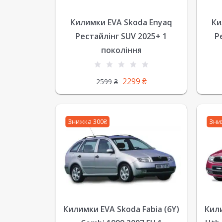
Килимки EVA Skoda Enyaq
Ки
Рестайлінг SUV 2025+ 1
Р
покоління
2299
₴
2599
₴
Знижка 300₴
Зни
Килимки EVA Skoda Fabia (6Y)
Кили