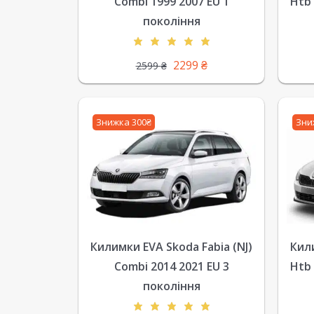
Combi 1999 2007 EU 1
Htb 
покоління
2299
₴
2599
₴
Знижка 300₴
Зни
Килимки EVA Skoda Fabia (NJ)
Кили
Combi 2014 2021 EU 3
Htb 
покоління