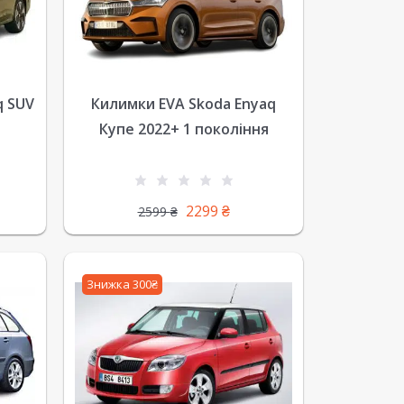
q SUV
Килимки EVA Skoda Enyaq
Купе 2022+ 1 покоління
2299
₴
2599
₴
Знижка 300₴