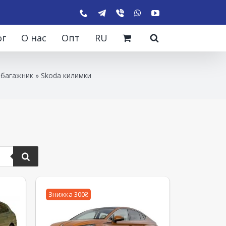
ог
О нас
Опт
RU
 багажник
»
Skoda килимки
Знижка 300₴