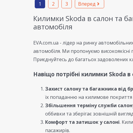
1
2
3
Вперед
Килимки Skoda в салон та ба
автомобіля
EVA.com.ua - лідер на ринку автомобільни
автомобіля. Ми пропонуємо високоякісні п
Приєднуйтесь до багатьох задоволених клі
Навіщо потрібні килимки Skoda в 
Захист салону та багажника від б
їх попаданню на килимове покриття 
Збільшення терміну служби салон
оббивки та зберігає зовнішній вигля
Комфорт та затишок у салоні
. Кил
пасажирів.