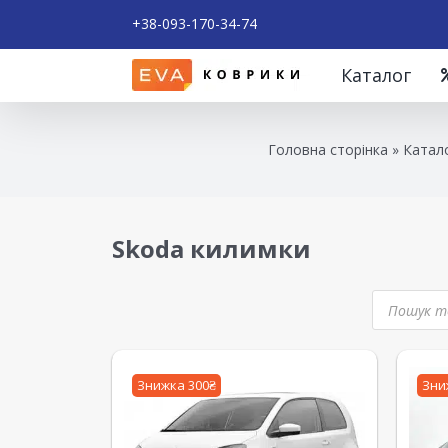
+38-093-170-34-74
Каталог
Головна сторінка
»
Катало
Skoda килимки
Знижка 300₴
Зни