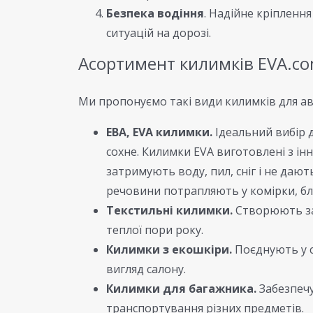
Безпека водіння
. Надійне кріпленн
ситуацій на дорозі.
Асортимент килимків EVA.c
Ми пропонуємо такі види килимків для ав
ЕВА, EVA килимки.
Ідеальний вибір д
сохне. Килимки EVA виготовлені з інн
затримують воду, пил, сніг і не дают
речовини потрапляють у комірки, бл
Текстильні килимки.
Створюють зат
теплої пори року.
Килимки з екошкіри.
Поєднують у с
вигляд салону.
Килимки для багажника.
Забезпечу
транспортування різних предметів.