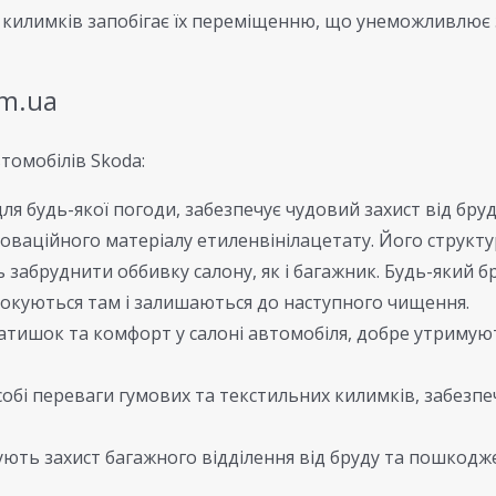
я килимків запобігає їх переміщенню, що унеможливлює
om.ua
томобілів Skoda:
ля будь-якої погоди, забезпечує чудовий захист від бру
оваційного матеріалу етиленвінілацетату. Його структура
ь забруднити оббивку салону, як і багажник. Будь-який б
окуються там і залишаються до наступного чищення.
ишок та комфорт у салоні автомобіля, добре утримують
обі переваги гумових та текстильних килимків, забезпе
ють захист багажного відділення від бруду та пошкод