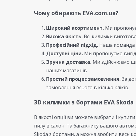
Чому обирають EVA.com.ua?
Широкий асортимент.
Ми пропонуєм
Висока якість.
Всі килимки виготовл
Професійний підхід.
Наша команда ф
Доступні ціни.
Ми пропонуємо вигідн
Зручна доставка.
Ми здійснюємо шви
наших магазинів.
Простий процес замовлення.
За до
замовлення всього в кілька кліків.
3D килимки з бортами EVA Skoda
В якості опції ви можете вибрати і купити
пилу в салоні та багажнику вашого автом
Skoda з бортами, а можна зробити весь к