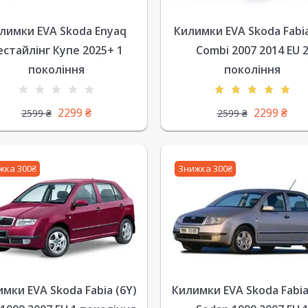
лимки EVA Skoda Enyaq
Килимки EVA Skoda Fabia 
естайлінг Купе 2025+ 1
Combi 2007 2014 EU 
покоління
покоління
2299
₴
2299
₴
2599
₴
2599
₴
жка 300₴
Знижка 300₴
мки EVA Skoda Fabia (6Y)
Килимки EVA Skoda Fabia