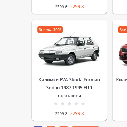
2299
₴
2599
₴
Знижка 300₴
Зни
Килимки EVA Skoda Forman
Кили
Sedan 1987 1995 EU 1
покоління
2299
₴
2599
₴