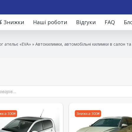
Знижки
Наші роботи
Відгуки
FAQ
Бл
г ательє «EVA»
»
Автокилимки, автомобільні килимки в салон та
жка 300₴
Знижка 300₴