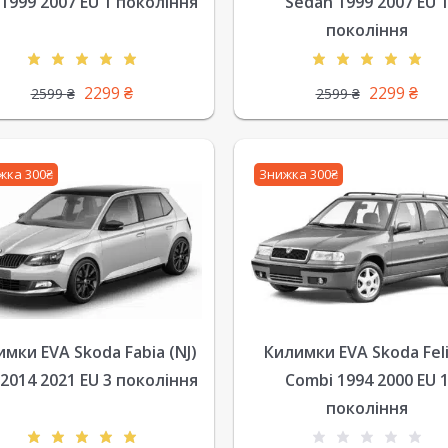
1999 2007 EU 1 покоління
Sedan 1999 2007 EU 
покоління
2299
₴
2299
₴
2599
₴
2599
₴
жка 300₴
Знижка 300₴
мки EVA Skoda Fabia (NJ)
Килимки EVA Skoda Feli
2014 2021 EU 3 покоління
Combi 1994 2000 EU 
покоління