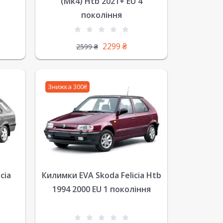
1
(Mk4) Htb 2021+ EU 4
покоління
2299
₴
2599
₴
Знижка 300₴
cia
Килимки EVA Skoda Felicia Htb
1
1994 2000 EU 1 покоління