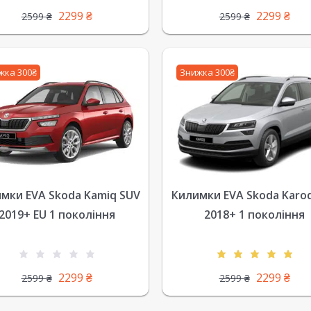
2299
₴
2299
₴
2599
₴
2599
₴
жка 300₴
Знижка 300₴
мки EVA Skoda Kamiq SUV
Килимки EVA Skoda Karo
2019+ EU 1 покоління
2018+ 1 покоління
2299
₴
2299
₴
2599
₴
2599
₴