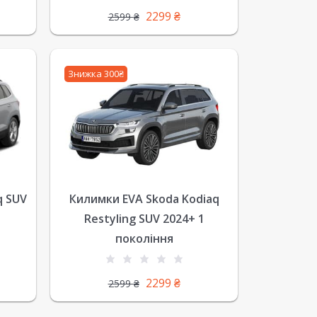
2299
₴
2599
₴
Знижка 300₴
q SUV
Килимки EVA Skoda Kodiaq
Restyling SUV 2024+ 1
покоління
2299
₴
2599
₴