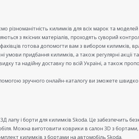
о різноманітність килимків для всіх марок та моделей 
яються з якісних матеріалів, проходять суворий контрол
ахівців готова допомогти вам з вибором килимків, вр
і умови придбання килимків, а також регулярні акції та
дку та надійну доставку по всій Україні, а також про
помогою зручного онлайн-каталогу ви зможете швидко 
 3Д лапу і борти для килимків Skoda. Це забезпечить без
обіля. Можна виготовити коврики в салон 3D з бортами
омплект килимків з бортами на автомобіль Skoda.