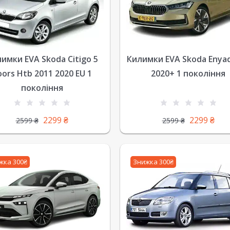
Килимки EVA Skoda Enya
имки EVA Skoda Citigo 5
2020+ 1 покоління
oors Htb 2011 2020 EU 1
покоління
2299
₴
2299
₴
2599
₴
2599
₴
жка 300₴
Знижка 300₴