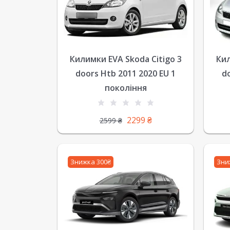
Килимки EVA Skoda Citigo 3
Кил
doors Htb 2011 2020 EU 1
d
покоління
2299
₴
2599
₴
Знижка 300₴
Зни