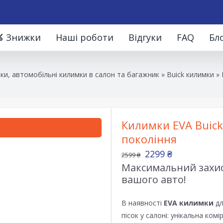
Знижки
Наші роботи
Відгуки
FAQ
Бл
ки, автомобільні килимки в салон та багажник
»
Buick килимки
»
Килимки EVA Buick
покоління
2299
₴
2599
₴
Максимальний захист
вашого авто!
В наявності
EVA килимки
дл
пісок у салоні: унікальна ком