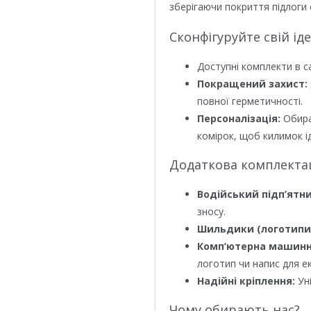
зберігаючи покриття підлоги 
Сконфігуруйте свій ід
Доступні комплекти в с
Покращений захист:
повної герметичності.
Персоналізація:
Обира
комірок, щоб килимок ід
Додаткова комплектаці
Водійський підп’ятни
зносу.
Шильдики (логотипи
Комп’ютерна машинн
логотип чи напис для е
Надійні кріплення:
Уні
Чому обирають нас?