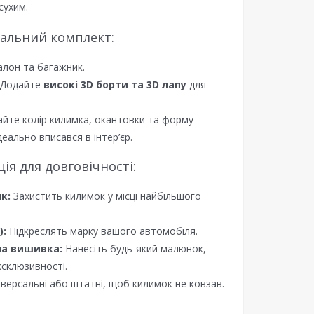
сухим.
еальний комплект:
алон та багажник.
Додайте
високі 3D борти та 3D лапу
для
йте колір килимка, окантовки та форму
еально вписався в інтер’єр.
я для довговічності:
к:
Захистить килимок у місці найбільшого
):
Підкреслять марку вашого автомобіля.
а вишивка:
Нанесіть будь-який малюнок,
ксклюзивності.
версальні або штатні, щоб килимок не ковзав.