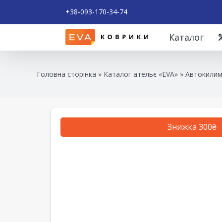
+38-093-170-34-74
Каталог
Головна сторінка
»
Каталог ательє «EVA»
»
Автокилим
Знижка 300₴