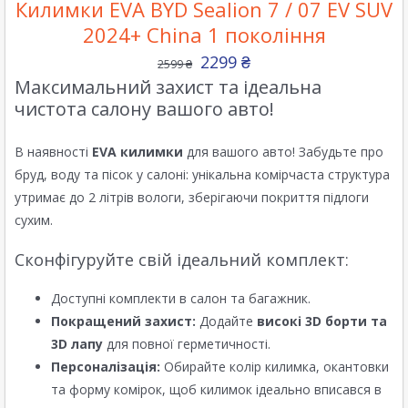
Килимки EVA BYD Sealion 7 / 07 EV SUV
2024+ China 1 покоління
2299
₴
2599
₴
Максимальний захист та ідеальна
чистота салону вашого авто!
В наявності
EVA килимки
для вашого авто! Забудьте про
бруд, воду та пісок у салоні: унікальна комірчаста структура
утримає до 2 літрів вологи, зберігаючи покриття підлоги
сухим.
Сконфігуруйте свій ідеальний комплект:
Доступні комплекти в салон та багажник.
Покращений захист:
Додайте
високі 3D борти та
3D лапу
для повної герметичності.
Персоналізація:
Обирайте колір килимка, окантовки
та форму комірок, щоб килимок ідеально вписався в