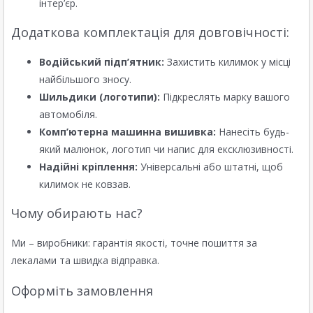
інтер’єр.
Додаткова комплектація для довговічності:
Водійський підп’ятник:
Захистить килимок у місці
найбільшого зносу.
Шильдики (логотипи):
Підкреслять марку вашого
автомобіля.
Комп’ютерна машинна вишивка:
Нанесіть будь-
який малюнок, логотип чи напис для ексклюзивності.
Надійні кріплення:
Універсальні або штатні, щоб
килимок не ковзав.
Чому обирають нас?
Ми – виробники: гарантія якості, точне пошиття за
лекалами та швидка відправка.
Оформіть замовлення