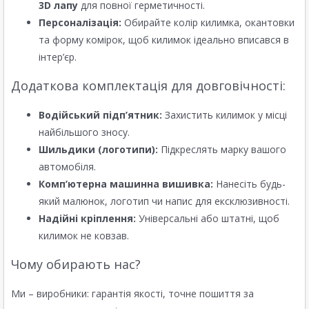
3D лапу
для повної герметичності.
Персоналізація:
Обирайте колір килимка, окантовки
та форму комірок, щоб килимок ідеально вписався в
інтер’єр.
Додаткова комплектація для довговічності:
Водійський підп’ятник:
Захистить килимок у місці
найбільшого зносу.
Шильдики (логотипи):
Підкреслять марку вашого
автомобіля.
Комп’ютерна машинна вишивка:
Нанесіть будь-
який малюнок, логотип чи напис для ексклюзивності.
Надійні кріплення:
Універсальні або штатні, щоб
килимок не ковзав.
Чому обирають нас?
Ми – виробники: гарантія якості, точне пошиття за