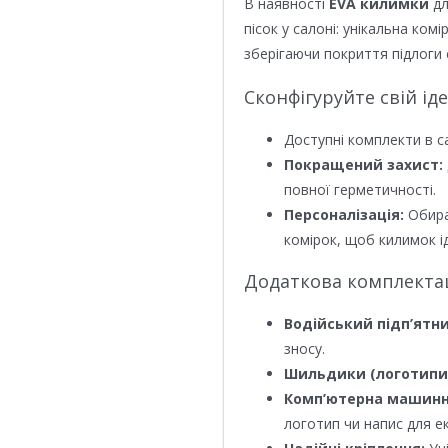
В наявності
EVA килимки
дл
пісок у салоні: унікальна ком
зберігаючи покриття підлоги 
Сконфігуруйте свій ід
Доступні комплекти в с
Покращений захист:
повної герметичності.
Персоналізація:
Обира
комірок, щоб килимок ід
Додаткова комплектаці
Водійський підп’ятни
зносу.
Шильдики (логотипи
Комп’ютерна машинн
логотип чи напис для е