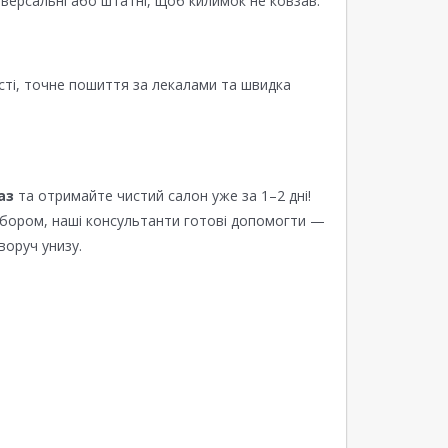
версальні або штатні, щоб килимок не ковзав.
сті, точне пошиття за лекалами та швидка
аз
та отримайте чистий салон уже за 1–2 дні!
ибором, наші консультанти готові допомогти —
воруч унизу.