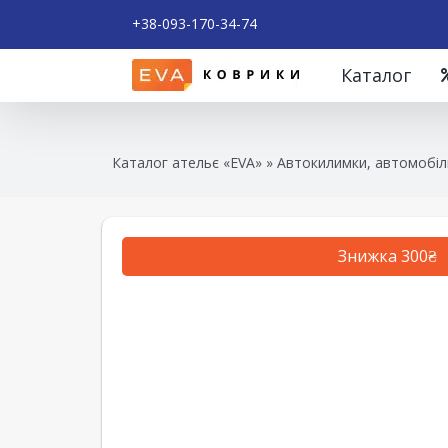
+38-093-170-34-74
Каталог
Каталог ательє «EVA»
»
Автокилимки, автомобіль
Знижка 300₴