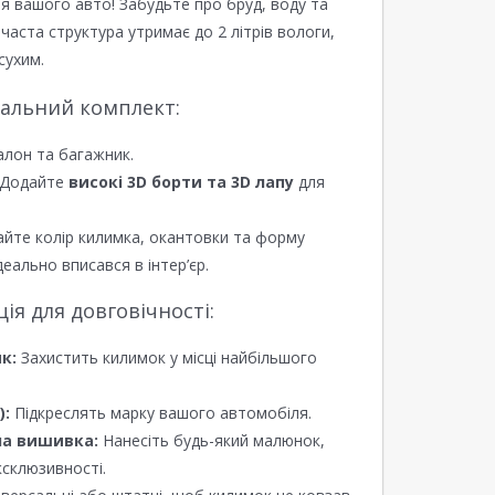
я вашого авто! Забудьте про бруд, воду та
ірчаста структура утримає до 2 літрів вологи,
сухим.
еальний комплект:
алон та багажник.
Додайте
високі 3D борти та 3D лапу
для
йте колір килимка, окантовки та форму
еально вписався в інтер’єр.
я для довговічності:
к:
Захистить килимок у місці найбільшого
):
Підкреслять марку вашого автомобіля.
а вишивка:
Нанесіть будь-який малюнок,
ксклюзивності.