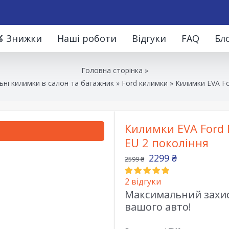
Знижки
Наші роботи
Відгуки
FAQ
Бл
Головна сторінка
»
ні килимки в салон та багажник
»
Ford килимки
»
Килимки EVA Fo
Килимки EVA Ford 
EU 2 покоління
2299
₴
2599
₴
2
відгуки
Максимальний захист
вашого авто!