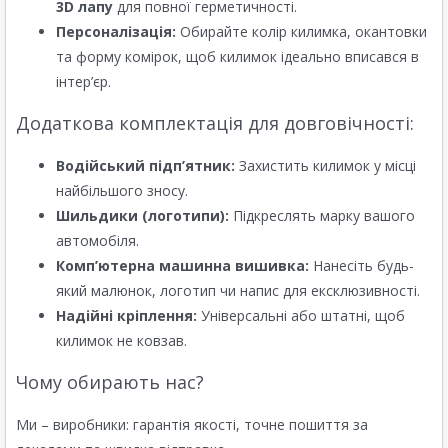
3D лапу
для повної герметичності.
Персоналізація:
Обирайте колір килимка, окантовки
та форму комірок, щоб килимок ідеально вписався в
інтер’єр.
Додаткова комплектація для довговічності:
Водійський підп’ятник:
Захистить килимок у місці
найбільшого зносу.
Шильдики (логотипи):
Підкреслять марку вашого
автомобіля.
Комп’ютерна машинна вишивка:
Нанесіть будь-
який малюнок, логотип чи напис для ексклюзивності.
Надійні кріплення:
Універсальні або штатні, щоб
килимок не ковзав.
Чому обирають нас?
Ми – виробники: гарантія якості, точне пошиття за