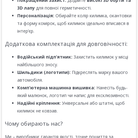
Покращений захист:
Додайте
високі 3D борти та
3D лапу
для повної герметичності.
Персоналізація:
Обирайте колір килимка, окантовки
та форму комірок, щоб килимок ідеально вписався в
інтер’єр.
Додаткова комплектація для довговічності:
Водійський підп’ятник:
Захистить килимок у місці
найбільшого зносу.
Шильдики (логотипи):
Підкреслять марку вашого
автомобіля.
Комп’ютерна машинна вишивка:
Нанесіть будь-
який малюнок, логотип чи напис для ексклюзивності.
Надійні кріплення:
Універсальні або штатні, щоб
килимок не ковзав.
Чому обирають нас?
Ми – виробники: гарантія якості, точне пошиття за