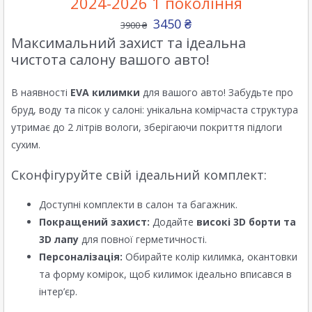
2024-2026 1 покоління
3450
₴
3900
₴
Максимальний захист та ідеальна
чистота салону вашого авто!
В наявності
EVA килимки
для вашого авто! Забудьте про
бруд, воду та пісок у салоні: унікальна комірчаста структура
утримає до 2 літрів вологи, зберігаючи покриття підлоги
сухим.
Сконфігуруйте свій ідеальний комплект:
Доступні комплекти в салон та багажник.
Покращений захист:
Додайте
високі 3D борти та
3D лапу
для повної герметичності.
Персоналізація:
Обирайте колір килимка, окантовки
та форму комірок, щоб килимок ідеально вписався в
інтер’єр.