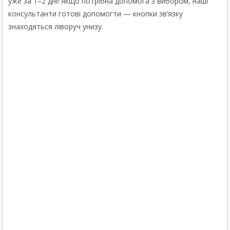
уже за 1–2 дні! Якщо потрібна допомога з вибором, наші
консультанти готові допомогти — кнопки зв’язку
знаходяться ліворуч унизу.