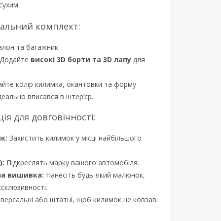
сухим.
еальний комплект:
алон та багажник.
Додайте
високі 3D борти та 3D лапу
для
йте колір килимка, окантовки та форму
еально вписався в інтер’єр.
я для довговічності:
к:
Захистить килимок у місці найбільшого
):
Підкреслять марку вашого автомобіля.
а вишивка:
Нанесіть будь-який малюнок,
ксклюзивності.
версальні або штатні, щоб килимок не ковзав.