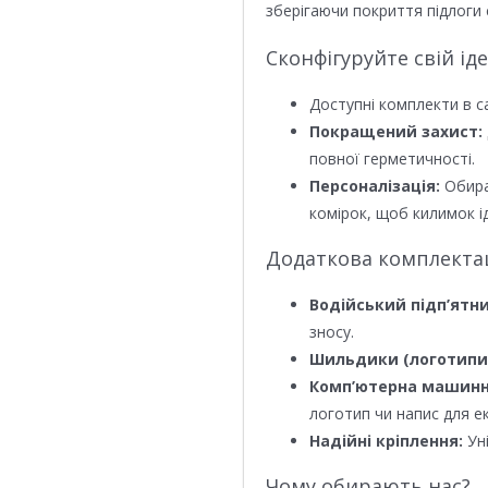
зберігаючи покриття підлоги 
Сконфігуруйте свій ід
Доступні комплекти в с
Покращений захист:
повної герметичності.
Персоналізація:
Обира
комірок, щоб килимок ід
Додаткова комплектаці
Водійський підп’ятни
зносу.
Шильдики (логотипи
Комп’ютерна машинн
логотип чи напис для е
Надійні кріплення:
Уні
Чому обирають нас?