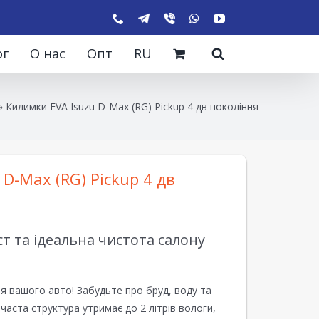
ог
О нас
Опт
RU
»
Килимки EVA Isuzu D-Max (RG) Pickup 4 дв покоління
D-Max (RG) Pickup 4 дв
 та ідеальна чистота салону
я вашого авто! Забудьте про бруд, воду та
ірчаста структура утримає до 2 літрів вологи,