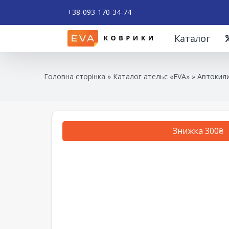
+38-093-170-34-74
Каталог
Головна сторінка
»
Каталог ательє «EVA»
»
Автокили
Знижка 300₴