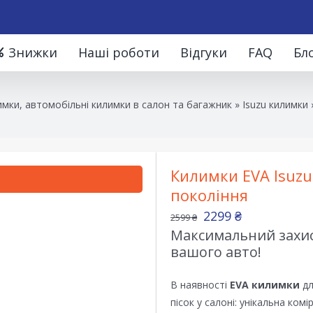
Знижки
Наші роботи
Відгуки
FAQ
Бл
мки, автомобільні килимки в салон та багажник
»
Isuzu килимки
Килимки EVA Isuzu 
покоління
2299
₴
2599
₴
Максимальний захист
вашого авто!
В наявності
EVA килимки
дл
пісок у салоні: унікальна ком