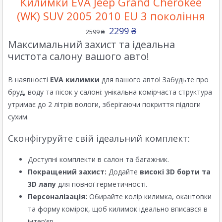
Килимки EVA Jeep Grand Cherokee
(WK) SUV 2005 2010 EU 3 покоління
2299
₴
2599
₴
Максимальний захист та ідеальна
чистота салону вашого авто!
В наявності
EVA килимки
для вашого авто! Забудьте про
бруд, воду та пісок у салоні: унікальна комірчаста структура
утримає до 2 літрів вологи, зберігаючи покриття підлоги
сухим.
Сконфігуруйте свій ідеальний комплект:
Доступні комплекти в салон та багажник.
Покращений захист:
Додайте
високі 3D борти та
3D лапу
для повної герметичності.
Персоналізація:
Обирайте колір килимка, окантовки
та форму комірок, щоб килимок ідеально вписався в
інтер’єр.