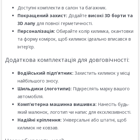
Доступні комплекти в салон та багажник.
Покращений захист:
Додайте
високі 3D борти та
3D лапу
для повної герметичності.
Персоналізація:
Обирайте колір килимка, окантовки
та форму комірок, щоб килимок ідеально вписався в
інтер’єр.
Додаткова комплектація для довговічності:
Водійський підп’ятник:
Захистить килимок у місці
найбільшого зносу.
Шильдики (логотипи):
Підкреслять марку вашого
автомобіля.
Комп’ютерна машинна вишивка:
Нанесіть будь-
який малюнок, логотип чи напис для ексклюзивності.
Надійні кріплення:
Універсальні або штатні, щоб
килимок не ковзав.