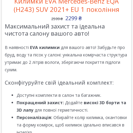
Килимки EVA Mercedes-Benz EQA
(H243) SUV 2021+ EU 1 покоління
2299
₴
2599
₴
Максимальний захист та ідеальна
чистота салону вашого авто!
В наявності
EVA килимки
для вашого авто! Забудьте про
бруд, воду та пісок у салоні: унікальна комірчаста структура
утримає до 2 літрів вологи, зберігаючи покриття підлоги
сухим.
Сконфігуруйте свій ідеальний комплект:
Доступні комплекти в салон та багажник.
Покращений захист:
Додайте
високі 3D борти та
3D лапу
для повної герметичності.
Персоналізація:
Обирайте колір килимка, окантовки
та форму комірок, щоб килимок ідеально вписався в
інтер’єр.