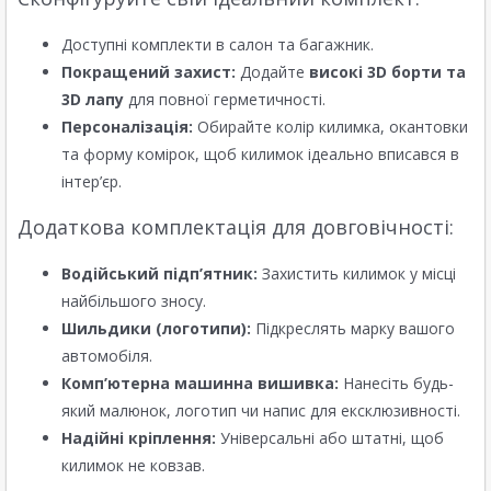
Доступні комплекти в салон та багажник.
Покращений захист:
Додайте
високі 3D борти та
3D лапу
для повної герметичності.
Персоналізація:
Обирайте колір килимка, окантовки
та форму комірок, щоб килимок ідеально вписався в
інтер’єр.
Додаткова комплектація для довговічності:
Водійський підп’ятник:
Захистить килимок у місці
найбільшого зносу.
Шильдики (логотипи):
Підкреслять марку вашого
автомобіля.
Комп’ютерна машинна вишивка:
Нанесіть будь-
який малюнок, логотип чи напис для ексклюзивності.
Надійні кріплення:
Універсальні або штатні, щоб
килимок не ковзав.