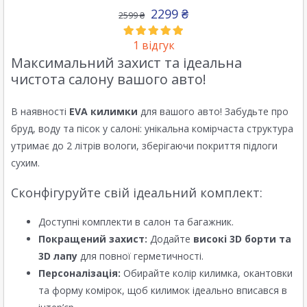
2299
₴
2599
₴
1
відгук
Максимальний захист та ідеальна
чистота салону вашого авто!
В наявності
EVA килимки
для вашого авто! Забудьте про
бруд, воду та пісок у салоні: унікальна комірчаста структура
утримає до 2 літрів вологи, зберігаючи покриття підлоги
сухим.
Сконфігуруйте свій ідеальний комплект:
Доступні комплекти в салон та багажник.
Покращений захист:
Додайте
високі 3D борти та
3D лапу
для повної герметичності.
Персоналізація:
Обирайте колір килимка, окантовки
та форму комірок, щоб килимок ідеально вписався в