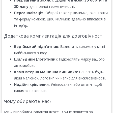
Покращений захист:
Додайте
високі 3D борти та
3D лапу
для повної герметичності.
Персоналізація:
Обирайте колір килимка, окантовки
та форму комірок, щоб килимок ідеально вписався в
інтер’єр.
Додаткова комплектація для довговічності:
Водійський підп’ятник:
Захистить килимок у місці
найбільшого зносу.
Шильдики (логотипи):
Підкреслять марку вашого
автомобіля.
Комп’ютерна машинна вишивка:
Нанесіть будь-
який малюнок, логотип чи напис для ексклюзивності.
Надійні кріплення:
Універсальні або штатні, щоб
килимок не ковзав.
Чому обирають нас?
Ми – виробники: гарантія якості, точне пошиття за