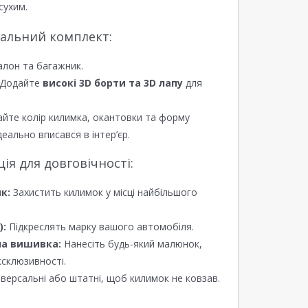
сухим.
еальний комплект:
алон та багажник.
Додайте
високі 3D борти та 3D лапу
для
йте колір килимка, окантовки та форму
еально вписався в інтер’єр.
я для довговічності:
к:
Захистить килимок у місці найбільшого
):
Підкреслять марку вашого автомобіля.
а вишивка:
Нанесіть будь-який малюнок,
ксклюзивності.
версальні або штатні, щоб килимок не ковзав.