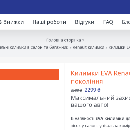
Знижки
Наші роботи
Відгуки
FAQ
Бл
Головна сторінка
»
льні килимки в салон та багажник
»
Renault килимки
»
Килимки EV
Килимки EVA Renaul
покоління
2299
₴
2599
₴
Максимальний захист
вашого авто!
В наявності
EVA килимки
дл
пісок у салоні: унікальна ком