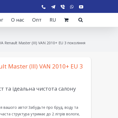
ог
О нас
Опт
RU
A Renault Master (ІІІ) VAN 2010+ EU 3 покоління
t Master (ІІІ) VAN 2010+ EU 3
 та ідеальна чистота салону
я вашого авто! Забудьте про бруд, воду та
ірчаста структура утримає до 2 літрів вологи,