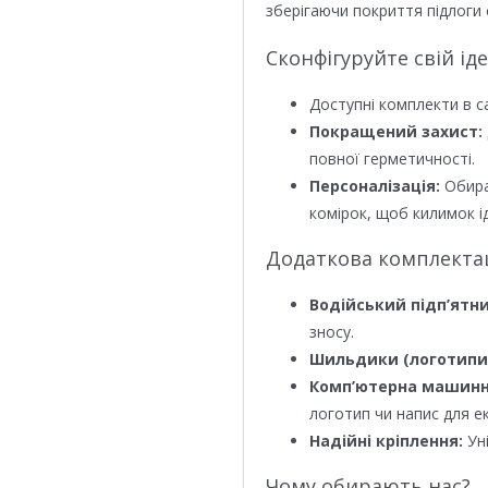
зберігаючи покриття підлоги 
Сконфігуруйте свій ід
Доступні комплекти в с
Покращений захист:
повної герметичності.
Персоналізація:
Обира
комірок, щоб килимок ід
Додаткова комплектаці
Водійський підп’ятни
зносу.
Шильдики (логотипи
Комп’ютерна машинн
логотип чи напис для е
Надійні кріплення:
Уні
Чому обирають нас?