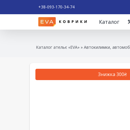
+38-093-170-34-74
Каталог
Каталог ательє «EVA»
»
Автокилимки, автомобі
Знижка 300₴