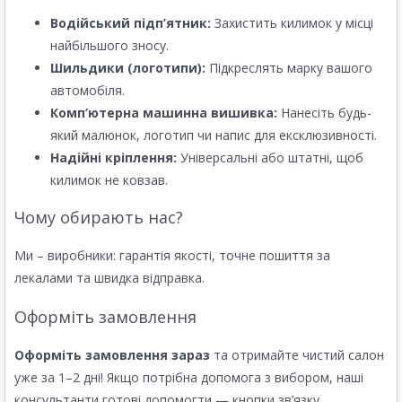
Водійський підп’ятник:
Захистить килимок у місці
найбільшого зносу.
Шильдики (логотипи):
Підкреслять марку вашого
автомобіля.
Комп’ютерна машинна вишивка:
Нанесіть будь-
який малюнок, логотип чи напис для ексклюзивності.
Надійні кріплення:
Універсальні або штатні, щоб
килимок не ковзав.
Чому обирають нас?
Ми – виробники: гарантія якості, точне пошиття за
лекалами та швидка відправка.
Оформіть замовлення
Оформіть замовлення зараз
та отримайте чистий салон
уже за 1–2 дні! Якщо потрібна допомога з вибором, наші
консультанти готові допомогти — кнопки зв’язку