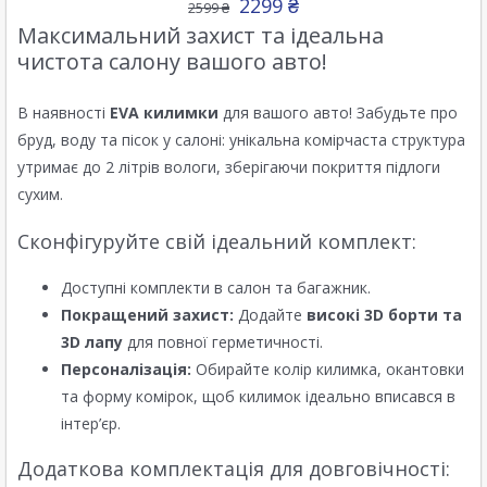
2299
₴
2599
₴
Максимальний захист та ідеальна
чистота салону вашого авто!
В наявності
EVA килимки
для вашого авто! Забудьте про
бруд, воду та пісок у салоні: унікальна комірчаста структура
утримає до 2 літрів вологи, зберігаючи покриття підлоги
сухим.
Сконфігуруйте свій ідеальний комплект:
Доступні комплекти в салон та багажник.
Покращений захист:
Додайте
високі 3D борти та
3D лапу
для повної герметичності.
Персоналізація:
Обирайте колір килимка, окантовки
та форму комірок, щоб килимок ідеально вписався в
інтер’єр.
Додаткова комплектація для довговічності: