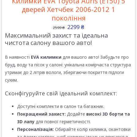
Килимки EVA Toyota Auris (E150) 5
дверей Хетчбек 2006-2012 1
покоління
2299
₴
2599
₴
Максимальний захист та ідеальна
чистота салону вашого авто!
В наявності
EVA килимки
для вашого авто! Забудьте про
бруд, воду та пісок у салоні: унікальна комірчаста структура
утримає до 2 літрів вологи, зберігаючи покриття підлоги
сухим.
Сконфігуруйте свій ідеальний комплект:
Доступні комплекти в салон та багажник.
Покращений захист:
Додайте
високі 3D борти та
3D лапу
для повної герметичності.
Персоналізація:
Обирайте колір килимка, окантовки
та форму комірок, щоб килимок ідеально вписався в