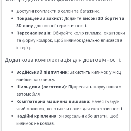
Доступні комплекти в салон та багажник.
Покращений захист:
Додайте
високі 3D борти та
3D лапу
для повної герметичності.
Персоналізація:
Обирайте колір килимка, окантовки
та форму комірок, щоб килимок ідеально вписався в
інтер’єр.
Додаткова комплектація для довговічності:
Водійський підп’ятник:
Захистить килимок у місці
найбільшого зносу.
Шильдики (логотипи):
Підкреслять марку вашого
автомобіля.
Комп’ютерна машинна вишивка:
Нанесіть будь-
який малюнок, логотип чи напис для ексклюзивності.
Надійні кріплення:
Універсальні або штатні, щоб
килимок не ковзав.