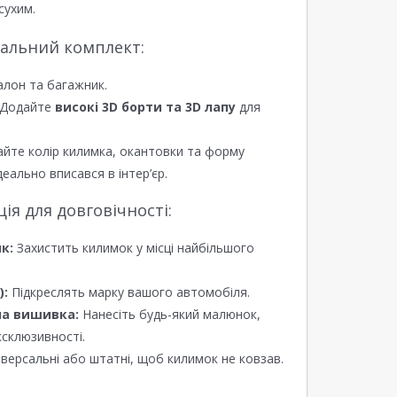
сухим.
еальний комплект:
алон та багажник.
Додайте
високі 3D борти та 3D лапу
для
йте колір килимка, окантовки та форму
еально вписався в інтер’єр.
я для довговічності:
к:
Захистить килимок у місці найбільшого
):
Підкреслять марку вашого автомобіля.
а вишивка:
Нанесіть будь-який малюнок,
ксклюзивності.
версальні або штатні, щоб килимок не ковзав.