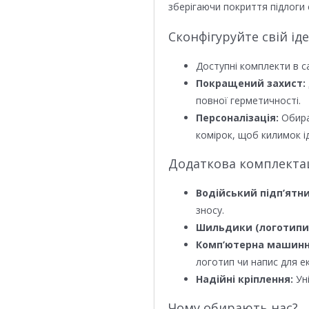
зберігаючи покриття підлоги 
Сконфігуруйте свій ід
Доступні комплекти в с
Покращений захист:
повної герметичності.
Персоналізація:
Обира
комірок, щоб килимок ід
Додаткова комплектаці
Водійський підп’ятни
зносу.
Шильдики (логотипи
Комп’ютерна машинн
логотип чи напис для е
Надійні кріплення:
Уні
Чому обирають нас?