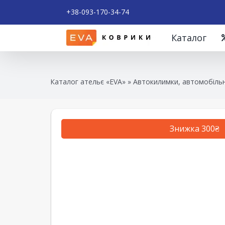
+38-093-170-34-74
Каталог
Каталог ательє «EVA»
»
Автокилимки, автомобільн
Знижка 300₴