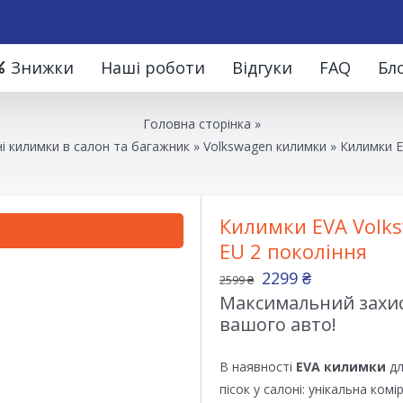
Знижки
Наші роботи
Відгуки
FAQ
Бл
Головна сторінка
»
і килимки в салон та багажник
»
Volkswagen килимки
»
Килимки E
Килимки EVA Volks
EU 2 покоління
2299
₴
2599
₴
Максимальний захист
вашого авто!
В наявності
EVA килимки
дл
пісок у салоні: унікальна ком