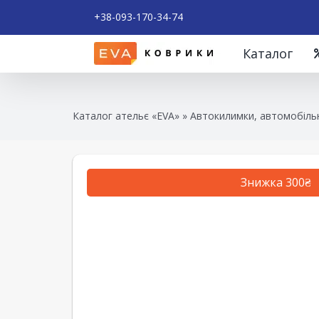
+38-093-170-34-74
Каталог
Каталог ательє «EVA»
»
Автокилимки, автомобільн
Знижка 300₴