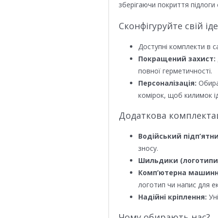
зберігаючи покриття підлоги 
Сконфігуруйте свій ід
Доступні комплекти в с
Покращений захист:
повної герметичності.
Персоналізація:
Обира
комірок, щоб килимок ід
Додаткова комплектаці
Водійський підп’ятни
зносу.
Шильдики (логотипи
Комп’ютерна машинн
логотип чи напис для е
Надійні кріплення:
Уні
Чому обирають нас?