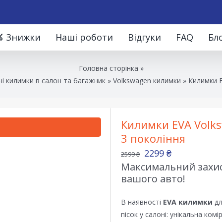
Знижки
Наші роботи
Відгуки
FAQ
Бл
Головна сторінка
»
і килимки в салон та багажник
»
Volkswagen килимки
»
Килимки E
Килимки EVA Volks
3 покоління
2299
₴
2599
₴
Максимальний захист
вашого авто!
В наявності
EVA килимки
дл
пісок у салоні: унікальна ком