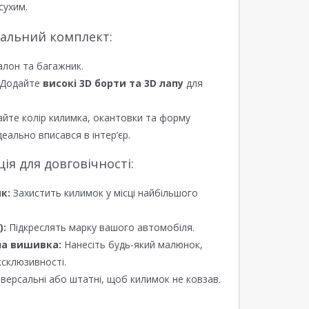
сухим.
еальний комплект:
алон та багажник.
Додайте
високі 3D борти та 3D лапу
для
йте колір килимка, окантовки та форму
еально вписався в інтер’єр.
я для довговічності:
к:
Захистить килимок у місці найбільшого
):
Підкреслять марку вашого автомобіля.
а вишивка:
Нанесіть будь-який малюнок,
ксклюзивності.
версальні або штатні, щоб килимок не ковзав.