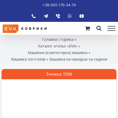
+38-093-170-34-74
Головна сторінка
»
Каталог ательє «EVA»
»
Машинна (комп'ютерна) вишивка
»
Вишивка логотипів
»
Вишивка на накидках на сидіння
Знижка 100₴