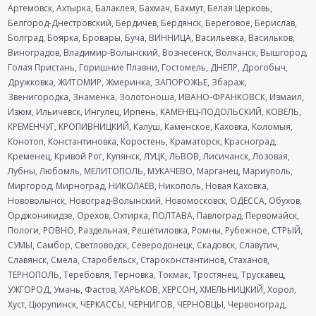
Артемовск, Ахтырка, Балаклея, Бахмач, Бахмут, Белая Церковь,
Белгород-Днестровский, Бердичев, Бердянск, Береговое, Берислав,
Болград, Боярка, Бровары, Буча, ВИННИЦА, Васильевка, Васильков,
Виноградов, Владимир-Волынский, Вознесенск, Волчанск, Вышгород,
Голая Пристань, Горишние Плавни, Гостомель, ДНЕПР, Дрогобыч,
Дружковка, ЖИТОМИР, Жмеринка, ЗАПОРОЖЬЕ, Збараж,
Звенигородка, Знаменка, Золотоноша, ИВАНО-ФРАНКОВСК, Измаил,
Изюм, Ильичевск, Ингулец, Ирпень, КАМЕНЕЦ-ПОДОЛЬСКИЙ, КОВЕЛЬ,
КРЕМЕНЧУГ, КРОПИВНИЦКИЙ, Калуш, Каменское, Каховка, Коломыя,
Конотоп, Константиновка, Коростень, Краматорск, Красноград,
Кременец, Кривой Рог, Купянск, ЛУЦК, ЛЬВОВ, Лисичанск, Лозовая,
Лубны, Любомль, МЕЛИТОПОЛЬ, МУКАЧЕВО, Марганец, Мариуполь,
Миргород, Мирноград, НИКОЛАЕВ, Никополь, Новая Каховка,
Нововолынск, Новоград-Волынский, Новомосковск, ОДЕССА, Обухов,
Орджоникидзе, Орехов, Охтирка, ПОЛТАВА, Павлоград, Первомайск,
Пологи, РОВНО, Раздельная, Решетиловка, Ромны, Рубежное, СТРЫЙ,
СУМЫ, Самбор, Светловодск, Северодонецк, Скадовск, Славутич,
Славянск, Смела, Старобельск, Староконстантинов, Стаханов,
ТЕРНОПОЛЬ, Теребовля, Терновка, Токмак, Тростянец, Трускавец,
УЖГОРОД, Умань, Фастов, ХАРЬКОВ, ХЕРСОН, ХМЕЛЬНИЦКИЙ, Хорол,
Хуст, Цюрупинск, ЧЕРКАССЫ, ЧЕРНИГОВ, ЧЕРНОВЦЫ, Червоноград,