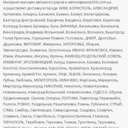
Интернет-магазин автоаксессуаров и автоковриков EVA.com.ua
осуществляет доставку в города: КИЕВ, БОРИСПОЛЬ, АЛЕКСАНДРИЯ,
Артемовск, Ахтырка, Балаклея, Бахмач, Бахмут, Белая Церковь,
Белгород-Днестровский, Бердичев, Бердянск, Береговое, Берислав,
Болград, Боярка, Бровары, Буча, ВИННИЦА, Васильевка, Васильков,
Виноградов, Владимир-Волынский, Вознесенск, Волчанск, Вышгород,
Голая Пристань, Горишние Плавни, Гостомель, ДНЕПР, Дрогобыч,
Дружковка, ЖИТОМИР, Жмеринка, ЗАПОРОЖЬЕ, Збараж,
Звенигородка, Знаменка, Золотоноша, ИВАНО-ФРАНКОВСК, Измаил,
Изюм, Ильичевск, Ингулец, Ирпень, КАМЕНЕЦ-ПОДОЛЬСКИЙ, КОВЕЛЬ,
КРЕМЕНЧУГ, КРОПИВНИЦКИЙ, Калуш, Каменское, Каховка, Коломыя,
Конотоп, Константиновка, Коростень, Краматорск, Красноград,
Кременец, Кривой Рог, Купянск, ЛУЦК, ЛЬВОВ, Лисичанск, Лозовая,
Лубны, Любомль, МЕЛИТОПОЛЬ, МУКАЧЕВО, Марганец, Мариуполь,
Миргород, Мирноград, НИКОЛАЕВ, Никополь, Новая Каховка,
Нововолынск, Новоград-Волынский, Новомосковск, ОДЕССА, Обухов,
Орджоникидзе, Орехов, Охтирка, ПОЛТАВА, Павлоград, Первомайск,
Пологи, РОВНО, Раздельная, Решетиловка, Ромны, Рубежное, СТРЫЙ,
СУМЫ, Самбор, Светловодск, Северодонецк, Скадовск, Славутич,
Славянск, Смела, Старобельск, Староконстантинов, Стаханов,
ТЕРНОПОЛЬ, Теребовля, Терновка, Токмак, Тростянец, Трускавец,