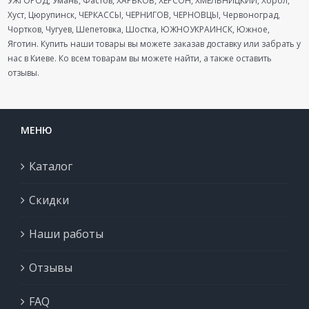
УЖГОРОД, Умань, Фастов, ХАРЬКОВ, ХЕРСОН, ХМЕЛЬНИЦКИЙ, Хорол,
Хуст, Цюрупинск, ЧЕРКАССЫ, ЧЕРНИГОВ, ЧЕРНОВЦЫ, Червоноград,
Чортков, Чугуев, Шепетовка, Шостка, ЮЖНОУКРАИНСК, Южное,
Яготин. Купить наши товары вы можете заказав доставку или забрать у
нас в Киеве. Ко всем товарам вы можете найти, а также оставить
отзывы.
МЕНЮ
Каталог
Скидки
Наши работы
Отзывы
FAQ