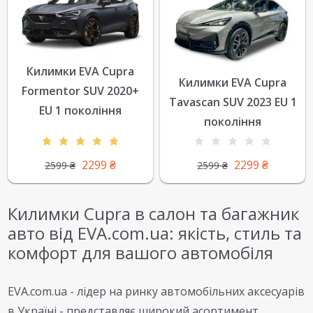
Килимки EVA Cupra
Килимки EVA Cupra
Formentor SUV 2020+
Tavascan SUV 2023 EU 1
EU 1 покоління
покоління
2299
₴
2299
₴
2599
₴
2599
₴
Килимки Cupra в салон та багажник
авто від EVA.com.ua: якість, стиль та
комфорт для вашого автомобіля
EVA.com.ua - лідер на ринку автомобільних аксесуарів
в Україні - представляє широкий асортимент