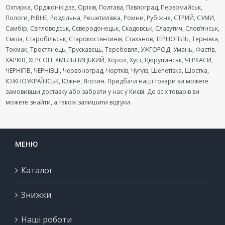
Охтирка, Орджонікідзе, Оріхів, Полтава, Павлоград, Первомайськ,
Пологи, РІВНЕ, Роздільна, Решетилівка, Ромни, Рубіжне, СТРИЙ, СУМИ,
Самбір, Світловодськ, Сєверодонецьк, Скадовськ, Славутич, Слов’янськ,
Сміла, Старобільськ, Старокостянтинів, Стаханов, ТЕРНОПІЛЬ, Тернівка,
Токмак, Тростянець, Трускавець, Теребовля, УЖГОРОД, Умань, Фастів,
ХАРКІВ, ХЕРСОН, ХМЕЛЬНИЦЬКИЙ, Хорол, Хуст, Цюрупинськ, ЧЕРКАСИ,
ЧЕРНІГІВ, ЧЕРНІВЦІ, Червоноград, Чортків, Чугуїв, Шепетівка, Шостка,
ЮЖНОУКРАЇНСЬК, Южне, Яготин. Придбати наші товари ви можете
замовивши доставку або забрати у нас у Києві. До всіх товарів ви
можете знайти, а також залишити відгуки.
МЕНЮ
Каталог
Знижки
Наші роботи