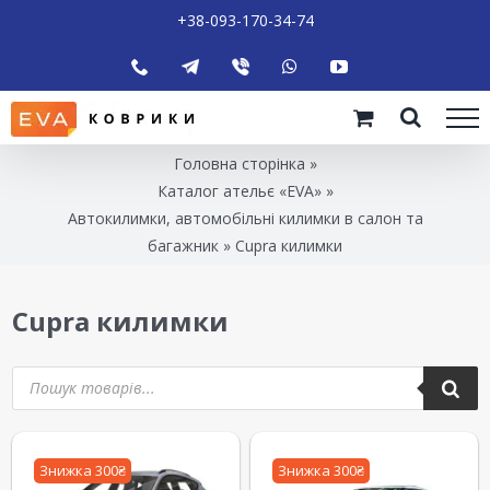
+38-093-170-34-74
Головна сторінка
»
Каталог ательє «EVA»
»
Автокилимки, автомобільні килимки в салон та
багажник
»
Cupra килимки
Cupra килимки
Знижка 300₴
Знижка 300₴