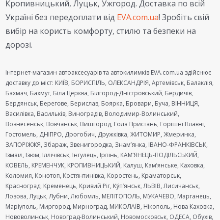
Кропивницький, Луцьк, Ужгород. Доставка по всій
Україні без передоплати від
EVA.com.ua
! Зробіть свій
вибір на користь комфорту, стилю та безпеки на
дорозі.
Інтернет-магазин автоаксесуарів та автокилимків EVA.com.ua здійснює
доставку до міст: КИЇВ, БОРИСПІЛЬ, ОЛЕКСАНДРІЯ, Артемівськ, Балаклія,
Бахмач, Бахмут, Біла Церква, Білгород-Дністровський, Бердичів,
Бердянськ, Берегове, Берислав, Боярка, Бровари, Буча, ВІННИЦЯ,
Василівка, Васильків, Виноградів, Володимир-Волинський,
Вознесенськ, Вовчанськ, Вишгород, Гола Пристань, Горішні Плавні,
Гостомель, ДНІПРО, Дрогобич, Дружківка, ЖИТОМИР, Жмеринка,
ЗАПОРІЖЖЯ, Збараж, Звенигородка, Знам’янка, ІВАНО-ФРАНКІВСЬК,
Ізмаїл, Ізюм, Іллічівськ, Інгулець, Ірпінь, КАМ’ЯНЕЦЬ-ПОДІЛЬСЬКИЙ,
КОВЕЛЬ, КРЕМЕНЧУК, КРОПИВНИЦЬКИЙ, Калуш, Кам’янське, Каховка,
Коломия, Конотоп, Костянтинівка, Коростень, Краматорськ,
Красноград, Кременець, Кривий Ріг, Ку́п’янськ, ЛЬВІВ, Лисичанськ,
Лозова, Луцьк, Лубни, Любомль, МЕЛІТОПОЛЬ, МУКАЧЕВО, Марганець,
Маріуполь, Миргород, Мирноград, МИКОЛАЇВ, Нікополь, Нова Каховка,
Нововолинськ, Новоград-Волинський, Новомосковськ, ОДЕСА, Обухів,