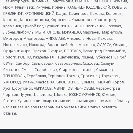
Звенигородка, Знаменка, Золотоноша, ИВАНО-ФРАНКОВСК, Измаил,
Изюм, Ильичевск, Ингулец, Ирпень, КАМЕНЕЦ-ПОДОЛЬСКИЙ, КОВЕЛЬ,
КРЕМЕНЧУГ, КРОПИВНИЦКИЙ, Калуш, Каменское, Каховка, Коломыя,
Конотоп, Константиновка, Коростень, Краматорск, Красноград,
Кременец, Кривой Рог, Купянск, ЛУЦК, ЛЬВОВ, Лисичанск, Лозовая,
Лубны, Любомль, МЕЛИТОПОЛЬ, МУКАЧЕВО, Марганец, Мариуполь,
Миргород, Мирноград, НИКОЛАЕВ, Никополь, Новая Каховка,
Нововолынск, Новоград-Волынский, Новомосковск, ОДЕССА, Обухов,
Орджоникидзе, Орехов, Охтирка, ПОЛТАВА, Павлоград, Первомайск,
Пологи, РОВНО, Раздельная, Решетиловка, Ромны, Рубежное, СТРЫЙ,
СУМЫ, Самбор, Светловодск, Северодонецк, Скадовск, Славутич,
Славянск, Смела, Старобельск, Староконстантинов, Стаханов,
ТЕРНОПОЛЬ, Теребовля, Терновка, Токмак, Тростянец, Трускавец,
УЖГОРОД, Умань, Фастов, ХАРЬКОВ, ХЕРСОН, ХМЕЛЬНИЦКИЙ, Хорол,
Хуст, Цюрупинск, ЧЕРКАССЫ, ЧЕРНИГОВ, ЧЕРНОВЦЫ, Червоноград,
Чортков, Чугуев, Шепетовка, Шостка, ЮЖНОУКРАИНСК, Южное,
Яготин. Купить наши товары вы можете заказав доставку или забрать у
нас в Киеве. Ко всем товарам вы можете найти, а также оставить
отзывы.