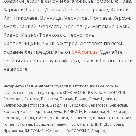
коврики Jetour в салон и багажник автомобиля: Киев,
Харьков, Одесса, Днепр, Львов, Запорожье, Кривой
Рог, Николаев, Винница, Чернигов, Полтава, Херсон,
Хмельницкий, Черкассы, Черновцы, Житомир, Сумы,
Ровно, Ивано-Франковск, Тернополь,
Кропивницкий, Луцк, Ужгород. Доставка по всей
Украине без предоплаты от
EVA.com.ua
! Сделайте
свой выбор в пользу комфорта, стиля и безопасности
на дороге.
Интернет-магазин автоаксессуаров и автоковриков EVA.com.ua
осуществляет доставку в города: КИЕВ, БОРИСПОЛЬ, АЛЕКСАНДРИЯ,
Артемовск, Ахтырка, Балаклея, Бахмач, Бахмут, Белая Церковь,
Белгород-Днестровский, Бердичев, Бердянск, Береговое, Берислав,
Болград, Боярка, Бровары, Буча, ВИННИЦА, Васильевка, Васильков,
Виноградов, Владимир-Волынский, Вознесенск, Волчанск, Вышгород,
Голая Пристань, Горишние Плавни, Гостомель, ДНЕПР, Дрогобыч,
Дружковка, ЖИТОМИР, Жмеринка, ЗАПОРОЖЬЕ, Збараж,