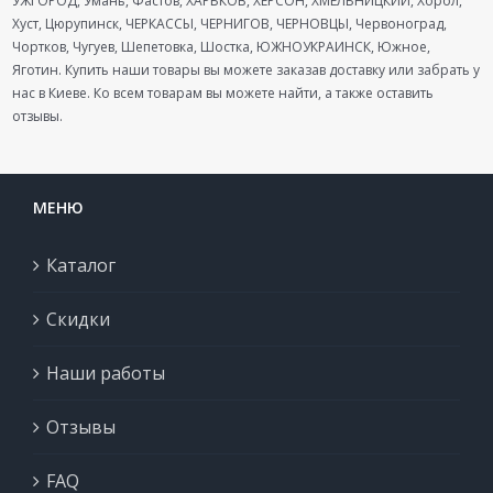
УЖГОРОД, Умань, Фастов, ХАРЬКОВ, ХЕРСОН, ХМЕЛЬНИЦКИЙ, Хорол,
Хуст, Цюрупинск, ЧЕРКАССЫ, ЧЕРНИГОВ, ЧЕРНОВЦЫ, Червоноград,
Чортков, Чугуев, Шепетовка, Шостка, ЮЖНОУКРАИНСК, Южное,
Яготин. Купить наши товары вы можете заказав доставку или забрать у
нас в Киеве. Ко всем товарам вы можете найти, а также оставить
отзывы.
МЕНЮ
Каталог
Скидки
Наши работы
Отзывы
FAQ