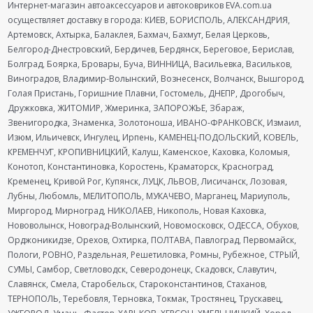
Интернет-магазин автоаксессуаров и автоковриков EVA.com.ua
осуществляет доставку в города: КИЕВ, БОРИСПОЛЬ, АЛЕКСАНДРИЯ,
Артемовск, Ахтырка, Балаклея, Бахмач, Бахмут, Белая Церковь,
Белгород-Днестровский, Бердичев, Бердянск, Береговое, Берислав,
Болград, Боярка, Бровары, Буча, ВИННИЦА, Васильевка, Васильков,
Виноградов, Владимир-Волынский, Вознесенск, Волчанск, Вышгород,
Голая Пристань, Горишние Плавни, Гостомель, ДНЕПР, Дрогобыч,
Дружковка, ЖИТОМИР, Жмеринка, ЗАПОРОЖЬЕ, Збараж,
Звенигородка, Знаменка, Золотоноша, ИВАНО-ФРАНКОВСК, Измаил,
Изюм, Ильичевск, Ингулец, Ирпень, КАМЕНЕЦ-ПОДОЛЬСКИЙ, КОВЕЛЬ,
КРЕМЕНЧУГ, КРОПИВНИЦКИЙ, Калуш, Каменское, Каховка, Коломыя,
Конотоп, Константиновка, Коростень, Краматорск, Красноград,
Кременец, Кривой Рог, Купянск, ЛУЦК, ЛЬВОВ, Лисичанск, Лозовая,
Лубны, Любомль, МЕЛИТОПОЛЬ, МУКАЧЕВО, Марганец, Мариуполь,
Миргород, Мирноград, НИКОЛАЕВ, Никополь, Новая Каховка,
Нововолынск, Новоград-Волынский, Новомосковск, ОДЕССА, Обухов,
Орджоникидзе, Орехов, Охтирка, ПОЛТАВА, Павлоград, Первомайск,
Пологи, РОВНО, Раздельная, Решетиловка, Ромны, Рубежное, СТРЫЙ,
СУМЫ, Самбор, Светловодск, Северодонецк, Скадовск, Славутич,
Славянск, Смела, Старобельск, Староконстантинов, Стаханов,
ТЕРНОПОЛЬ, Теребовля, Терновка, Токмак, Тростянец, Трускавец,