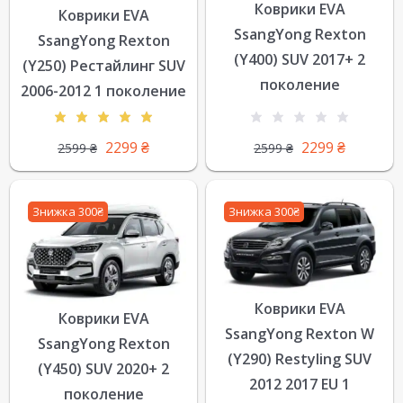
Коврики EVA
Коврики EVA
SsangYong Rexton
SsangYong Rexton
(Y400) SUV 2017+ 2
(Y250) Рестайлинг SUV
поколение
2006-2012 1 поколение
2299
₴
2299
₴
2599
₴
2599
₴
Знижка 300₴
Знижка 300₴
Коврики EVA
Коврики EVA
SsangYong Rexton W
SsangYong Rexton
(Y290) Restyling SUV
(Y450) SUV 2020+ 2
2012 2017 EU 1
поколение