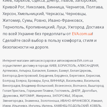
Киев, Харьков, Одесса, Днепр, Львов, Запорожье,
Кривой Рог, Николаев, Винница, Чернигов, Полтава,
Херсон, Хмельницкий, Черкассы, Черновцы,
Житомир, Сумы, Ровно, Ивано-Франковск,
Тернополь, Кропивницкий, Луцк, Ужгород. Доставка
по всей Украине без предоплаты от
EVA.com.ua
!
Сделайте свой выбор в пользу комфорта, стиля и
безопасности на дороге.
Интернет-магазин автоаксессуаров и автоковриков EVA.com.ua
осуществляет доставку в города: КИЕВ, БОРИСПОЛЬ, АЛЕКСАНДРИЯ,
Артемовск, Ахтырка, Балаклея, Бахмач, Бахмут, Белая Церковь,
Белгород-Днестровский, Бердичев, Бердянск, Береговое, Берислав,
Болград, Боярка, Бровары, Буча, ВИННИЦА, Васильевка, Васильков,
Виноградов, Владимир-Волынский, Вознесенск, Волчанск, Вышгород,
Голая Пристань, Горишние Плавни, Гостомель, ДНЕПР, Дрогобыч,
Дружковка, ЖИТОМИР, Жмеринка, ЗАПОРОЖЬЕ, Збараж,
Звенигородка, Знаменка, Золотоноша, ИВАНО-ФРАНКОВСК, Измаил,
Изюм, Ильичевск, Ингулец, Ирпень, КАМЕНЕЦ-ПОДОЛЬСКИЙ, КОВЕЛЬ,