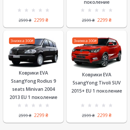
поколение
2299
₴
2299
₴
2599
₴
2599
₴
Знижка 300₴
Знижка 300₴
Коврики EVA
Коврики EVA
SsangYong Rodius 9
SsangYong Tivoli SUV
seats Minivan 2004
2015+ EU 1 поколение
2013 EU 1 поколение
2299
₴
2299
₴
2599
₴
2599
₴