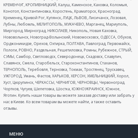
КРЕМЕНЧУГ, КРОПИВНИЦКИЙ, Калуш, Каменское, Каховка, Коломыя,
Конотоп, Константиновка, Коростень, Краматорск, Красноград,
Кременец, Кривой Рог, Купянск, ЛУЦК, ЛЬВОВ, Лисичанск, Лозовая,
Лубны, Любомль, МЕЛИТОПОЛЬ, МУКАЧЕВО, Марганец, Мариуполь,
Миргород, Мирноград, НИКОЛАЕВ, Никополь, Новая Каховка,
Нововолынск, Новоград-Волынский, Новомосковск, ОДЕССА, Обухов,
Орджоникидзе, Орехов, Охтирка, ПОЛТАВА, Павлоград, Первомайск,
Пологи, РОВНО, Раздельная, Решетиловка, Ромны, Рубежное, СТРЫЙ,
СУМЫ, Самбор, Светловодск, Северодонецк, Скадовск, Славутич,
Славянск, Смела, Старобельск, Староконстантинов, Стаханов,
ТЕРНОПОЛЬ, Теребовля, Терновка, Токмак, Тростянец, Трускавец,
УЖГОРОД, Умань, Фастов, ХАРЬКОВ, ХЕРСОН, ХМЕЛЬНИЦКИЙ, Хорол,
Хуст, Цюрупинск, ЧЕРКАССЫ, ЧЕРНИГОВ, ЧЕРНОВЦЫ, Червоноград,
Чортков, Чугуев, Шепетовка, Шостка, ЮЖНОУКРАИНСК, Южное,
Яготин. Купить наши товары вы можете заказав доставку или забрать у
нас в Киеве. Ко всем товарам вы можете найти, а также оставить
отзывы.
МЕНЮ