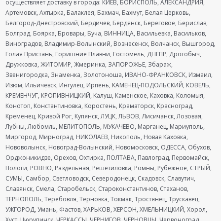
осуществляет доставку в города: КИЕВ, БОРИСПОЛЬ, АЛЕКСАНДРИЯ,
Артемовск, Ахтырка, Балаклея, Бахмач, Бахмут, Белая Церковь,
Белгород-Днестровский, Бердичев, Бердянск, Береговое, Берислав,
Болград, Боярка, Бровары, Буча, ВИННИЦА, Васильевка, Васильков,
Виноградов, Владимир-Волынский, Вознесенск, Волчанск, Вышгород,
Голая Пристань, Горишние Плавни, Гостомель, ДНЕПР, Дрогобыч,
Дружковка, ЖИТОМИР, Жмеринка, ЗАПОРОЖЬЕ, Збараж,
Звенигородка, Знаменка, Золотоноша, ИВАНО-ФРАНКОВСК, Измаил,
Изюм, Ильичевск, Ингулец, Ирпень, КАМЕНЕЦ-ПОДОЛЬСКИЙ, КОВЕЛЬ,
КРЕМЕНЧУГ, КРОПИВНИЦКИЙ, Калуш, Каменское, Каховка, Коломыя,
Конотоп, Константиновка, Коростень, Краматорск, Красноград,
Кременец, Кривой Рог, Купянск, ЛУЦК, ЛЬВОВ, Лисичанск, Лозовая,
Лубны, Любомль, МЕЛИТОПОЛЬ, МУКАЧЕВО, Марганец, Мариуполь,
Миргород, Мирноград, НИКОЛАЕВ, Никополь, Новая Каховка,
Нововолынск, Новоград-Волынский, Новомосковск, ОДЕССА, Обухов,
Орджоникидзе, Орехов, Охтирка, ПОЛТАВА, Павлоград, Первомайск,
Пологи, РОВНО, Раздельная, Решетиловка, Ромны, Рубежное, СТРЫЙ,
СУМЫ, Самбор, Светловодск, Северодонецк, Скадовск, Славутич,
Славянск, Смела, Старобельск, Староконстантинов, Стаханов,
ТЕРНОПОЛЬ, Теребовля, Терновка, Токмак, Тростянец, Трускавец,
УЖГОРОД, Умань, Фастов, ХАРЬКОВ, ХЕРСОН, ХМЕЛЬНИЦКИЙ, Хорол,
Хуст, Цюрупинск, ЧЕРКАССЫ, ЧЕРНИГОВ, ЧЕРНОВЦЫ, Червоноград,