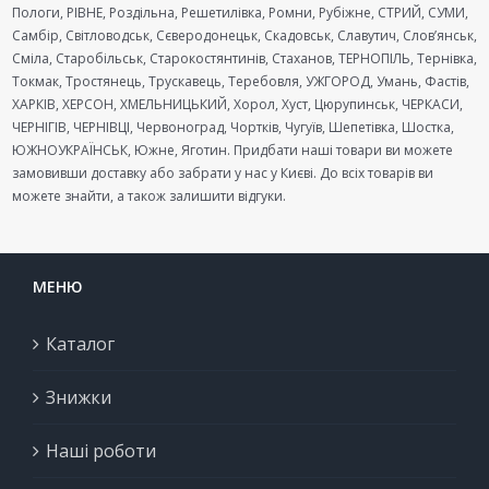
Пологи, РІВНЕ, Роздільна, Решетилівка, Ромни, Рубіжне, СТРИЙ, СУМИ,
Самбір, Світловодськ, Сєверодонецьк, Скадовськ, Славутич, Слов’янськ,
Сміла, Старобільськ, Старокостянтинів, Стаханов, ТЕРНОПІЛЬ, Тернівка,
Токмак, Тростянець, Трускавець, Теребовля, УЖГОРОД, Умань, Фастів,
ХАРКІВ, ХЕРСОН, ХМЕЛЬНИЦЬКИЙ, Хорол, Хуст, Цюрупинськ, ЧЕРКАСИ,
ЧЕРНІГІВ, ЧЕРНІВЦІ, Червоноград, Чортків, Чугуїв, Шепетівка, Шостка,
ЮЖНОУКРАЇНСЬК, Южне, Яготин. Придбати наші товари ви можете
замовивши доставку або забрати у нас у Києві. До всіх товарів ви
можете знайти, а також залишити відгуки.
МЕНЮ
Каталог
Знижки
Наші роботи