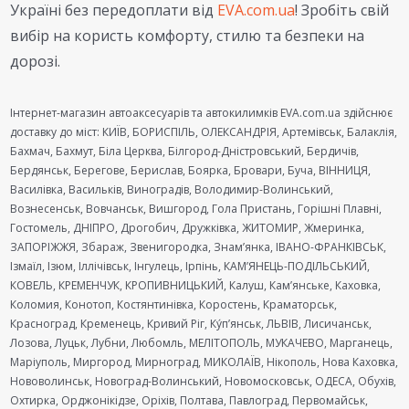
Україні без передоплати від
EVA.com.ua
! Зробіть свій
вибір на користь комфорту, стилю та безпеки на
дорозі.
Інтернет-магазин автоаксесуарів та автокилимків EVA.com.ua здійснює
доставку до міст: КИЇВ, БОРИСПІЛЬ, ОЛЕКСАНДРІЯ, Артемівськ, Балаклія,
Бахмач, Бахмут, Біла Церква, Білгород-Дністровський, Бердичів,
Бердянськ, Берегове, Берислав, Боярка, Бровари, Буча, ВІННИЦЯ,
Василівка, Васильків, Виноградів, Володимир-Волинський,
Вознесенськ, Вовчанськ, Вишгород, Гола Пристань, Горішні Плавні,
Гостомель, ДНІПРО, Дрогобич, Дружківка, ЖИТОМИР, Жмеринка,
ЗАПОРІЖЖЯ, Збараж, Звенигородка, Знам’янка, ІВАНО-ФРАНКІВСЬК,
Ізмаїл, Ізюм, Іллічівськ, Інгулець, Ірпінь, КАМ’ЯНЕЦЬ-ПОДІЛЬСЬКИЙ,
КОВЕЛЬ, КРЕМЕНЧУК, КРОПИВНИЦЬКИЙ, Калуш, Кам’янське, Каховка,
Коломия, Конотоп, Костянтинівка, Коростень, Краматорськ,
Красноград, Кременець, Кривий Ріг, Ку́п’янськ, ЛЬВІВ, Лисичанськ,
Лозова, Луцьк, Лубни, Любомль, МЕЛІТОПОЛЬ, МУКАЧЕВО, Марганець,
Маріуполь, Миргород, Мирноград, МИКОЛАЇВ, Нікополь, Нова Каховка,
Нововолинськ, Новоград-Волинський, Новомосковськ, ОДЕСА, Обухів,
Охтирка, Орджонікідзе, Оріхів, Полтава, Павлоград, Первомайськ,